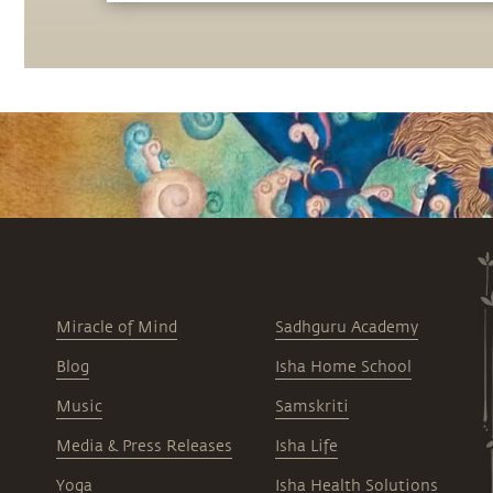
нашей цивилизации.
Miracle of Mind
Sadhguru Academy
Blog
Isha Home School
Music
Samskriti
Media & Press Releases
Isha Life
Yoga
Isha Health Solutions