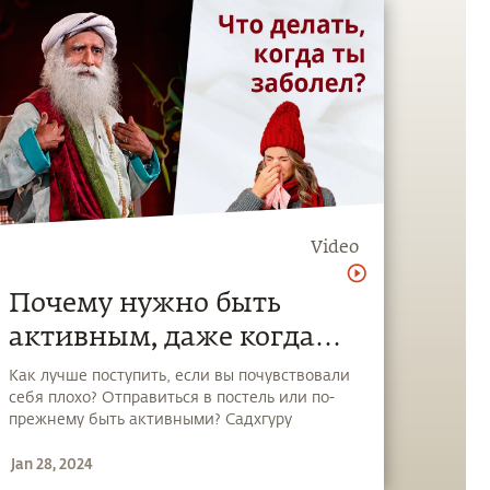
Video
Почему нужно быть
активным, даже когда
вам плохо?
Как лучше поступить, если вы почувствовали
себя плохо? Отправиться в постель или по-
прежнему быть активными? Садхгуру
объясняет, почему поддержание активности
Jan 28, 2024
так важно для нашего здоровья.