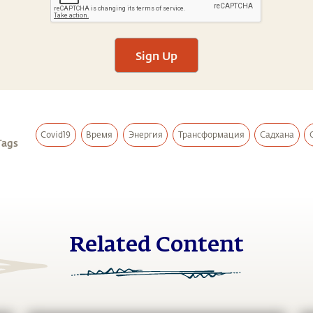
Sign Up
Covid19
Время
Энергия
Трансформация
Садхана
Tags
Related Content