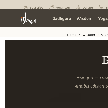
Subscribe
Volunteer
Donate
S
Sadhguru
Wisdom
Yoga
Home
Wisdom
Vid
/
/
Эмоции — самы
чтобы сделать 