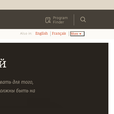
Program
Finder
Also in:
More
English
Français
й
вать для того,
 должны быть на