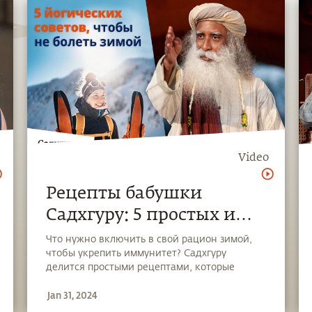
Video
Рецепты бабушки
Садхгуру: 5 простых и
вкусных способов
Что нужно включить в свой рацион зимой,
чтобы укрепить иммунитет? Садхгуру
защиты от гриппа
делится простыми рецептами, которые
использовала его бабушка.
Jan 31, 2024