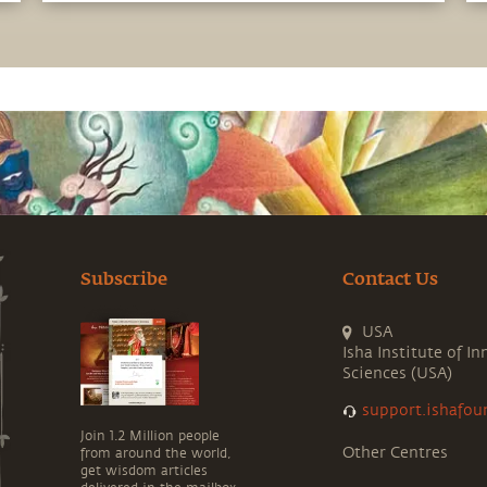
Subscribe
Contact Us
USA
Isha Institute of In
Sciences (USA)
support.ishafou
Join 1.2 Million people
Other Centres
from around the world,
get wisdom articles