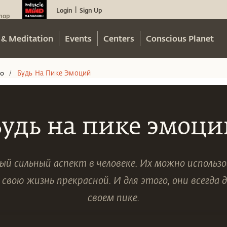
Login
Sign Up
|
hop
 & Meditation
Events
Centers
Conscious Planet
eo
Будь На Пике Эмоций
/
Будь на пике эмоци
й сильный аспект в человеке. Их можно использо
свою жизнь прекрасной. И для этого, они всегда
своем пике.