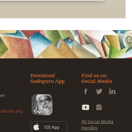
Download
Find us on
Sadhguru App
Social Media
ner
ndation.org
All Social Media
Handles