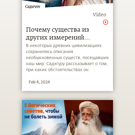
Video
Почему существа из
других измерений
посещают наш мир?
В некоторых древних цивилизациях
сохранились описания
необыкновенных существ, посещавших
наш мир. Садхгуру рассказывает о том,
при каких обстоятельствах он
встречался с существами из других
Feb 4, 2024
измерений и какова их роль в нашей
цивилизации.