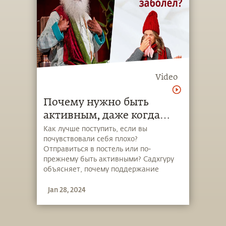
Video
Почему нужно быть
активным, даже когда
вам плохо?
Как лучше поступить, если вы
почувствовали себя плохо?
Отправиться в постель или по-
прежнему быть активными? Садхгуру
объясняет, почему поддержание
активности так важно для нашего
Jan 28, 2024
здоровья.