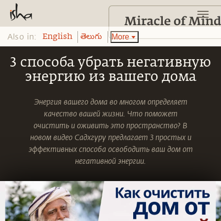
Also in:
More
English
తెలుగు
3 способа убрать негативную
энергию из вашего дома
Энергия вашего дома во многом определяет
качество вашей жизни. Что поможет
очистить и оживить это пространство? В
новом видео Садхгуру предлагает 3 простых и
эффективных способа освободить ваш дом от
негативной энергии.