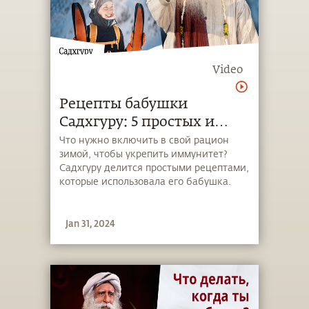
Video
Рецепты бабушки
Садхгуру: 5 простых и
вкусных способов защиты
Что нужно включить в свой рацион
зимой, чтобы укрепить иммунитет?
от гриппа
Садхгуру делится простыми рецептами,
которые использовала его бабушка.
Jan 31, 2024