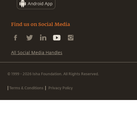
Find us on Social Media
All Social Media Handles
© 1999 - 2026 Isha Foundation. All Rights Reserved.
|
|
Terms & Conditions
Privacy Policy