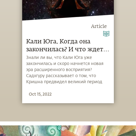
Article
Кали Юга. Когда она
закончилась? И что ждет
нас впереди?
Знали ли вы, что Кали Юга уже
закончилась и скоро начнется новая
эра расширенного восприятия?
Садхгуру рассказывает о том, что
Кришна предвидел великий период
духовного роста и развития
Oct 15, 2022
человеческого интеллекта за 5000 лет
до его наступления. В этой статье
объясняется научная основа цикла
четырех Юг и вычисления времени с
начала Кали Юги, наступившей после
войны на Курукшетре.