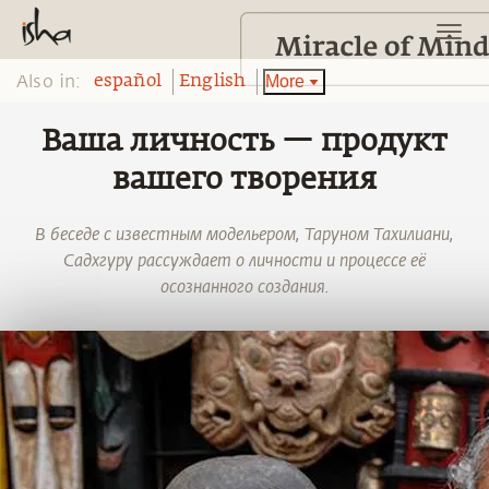
Also in:
More
español
English
Ваша личность — продукт
вашего творения
В беседе с известным модельером, Таруном Тахилиани,
Садхгуру рассуждает о личности и процессе её
осознанного создания.