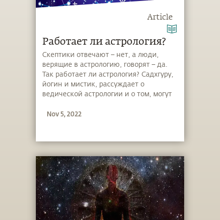
Article
Работает ли астрология?
Скептики отвечают – нет, а люди,
верящие в астрологию, говорят – да.
Так работает ли астрология? Садхгуру,
йогин и мистик, рассуждает о
ведической астрологии и о том, могут
ли звезды и планеты влиять на нашу
Nov 5, 2022
жизнь.