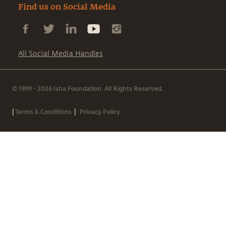
Find us on Social Media
All Social Media Handles
© 1999 - 2026 Isha Foundation. All Rights Reserved.
|
|
Terms & Conditions
Privacy Policy