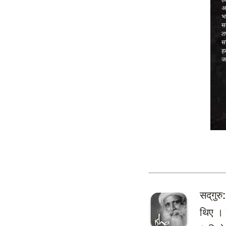
सद्‌गुरु:
थिए । 