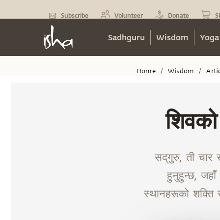
Subscribe
Volunteer
Donate
S
Sadhguru
Wisdom
Yoga
Home
Wisdom
Arti
/
/
शिवको 
सद्‌गुरु, ती चा
हुनुहुन्छ, ज
स्थानहरूको शक्ति र