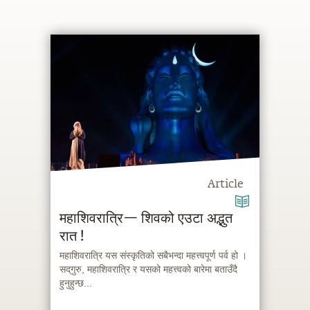
Article
महाशिवरात्रि— शिवको एउटा अद्भुत
रात !
महाशिवरात्रि यस संस्कृतिको सबैभन्दा महत्त्वपूर्ण पर्व हो ।
सद्‌गुरु, महाशिवरात्रि र यसको महत्त्वको बारेमा बताउँदै
हुनुहुन्छ...