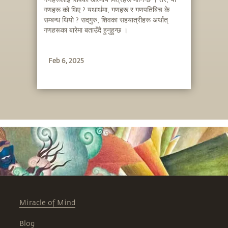
गणहरू को थिए ? यथार्थमा, गणहरू र गणपतिबिच के
सम्बन्ध थियो ? सद्‌गुरु, शिवका सहयात्रीहरू अर्थात्
गणहरूका बारेमा बताउँदै हुनुहुन्छ ।
Feb 6, 2025
Miracle of Mind
Blog