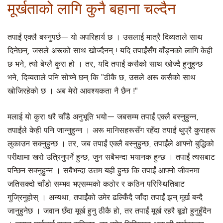
मूर्खताको लागि कुनै बहाना चल्दैन
तपाईं एक्लै बस्नुपर्छ— यो अपरिहार्य छ । उसलाई मात्रै दिव्यताले साथ
दिनेछन्, जसले अरूको साथ खोज्दैनन् ! यदि तपाईंसँग बाँड्नको लागि केही
छ भने, त्यो बेग्लै कुरा हो । तर, यदि तपाईं कसैको साथ खोज्दै हुनुहुन्छ
भने, दिव्यताले पनि सोच्ने छन् कि "ठीकै छ, उसले अरू कसैको साथ
खोजिरहेको छ । अब मेरो आवश्यकता नै छैन !"
मलाई यो कुरा धरै चाँडै अनुभूति भयो— जबसम्म तपाईं एक्लै बस्नुहुन्न,
तपाईंले केही पनि जान्नुहुन्न । अरू मानिसहरूसँग रहँदा तपाईं थुप्रै कुराहरू
लुकाउन सक्नुहुन्छ । तर, जब तपाईं एक्लै बस्नुहुन्छ, तपाईंले आफ्नो बुद्धिको
परीक्षामा खरो उत्रिनुपर्ने हुन्छ, जुन सबैभन्दा भयानक हुन्छ । तपाईं त्यसबाट
पन्छिन सक्नुहुन्न । सबैभन्दा उत्तम यही हुन्छ कि तपाईं आफ्नो जीवनमा
जतिसक्दो चाँडो सम्भव भएसम्मको कठोर र कठिन परिस्थितिबाट
गुज्रिनुहोस् । अन्यथा, तपाईंको उमेर ढल्किँदै जाँदा तपाईं झन् मूर्ख बन्दै
जानुहुनेछ । जवान छँदा मूर्ख हुनु ठीकै हो, तर तपाईं मूर्ख रहरै बूढो हुनुहुँदैन