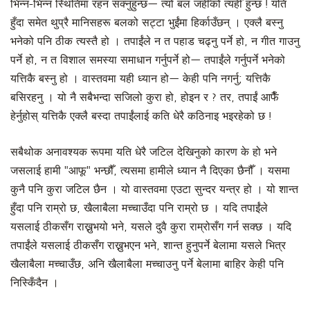
भिन्न-भिन्न स्थितिमा रहन सक्नुहुन्छ— त्यो बल जहीँको त्यहीँ हुन्छ ! यति
हुँदा समेत थुप्रै मानिसहरू बलको सट्टा भुईंमा हिर्काउँछन् । एक्लै बस्नु
भनेको पनि ठीक त्यस्तै हो । तपाईंले न त पहाड चढ्नु पर्ने हो, न गीत गाउनु
पर्ने हो, न त विशाल समस्या समाधान गर्नुपर्ने हो— तपाईंले गर्नुपर्ने भनेको
यत्तिकै बस्नु हो । वास्तवमा यही ध्यान हो— केही पनि नगर्नु; यत्तिकै
बसिरहनु । यो नै सबैभन्दा सजिलो कुरा हो, होइन र ? तर, तपाईं आफैँ
हेर्नुहोस् यत्तिकै एक्लै बस्दा तपाईंलाई कति धेरै कठिनाइ भइरहेको छ !
सबैथोक अनावश्यक रूपमा यति धेरै जटिल देखिनुको कारण के हो भने
जसलाई हामी "आफू" भन्छौँ, त्यसमा हामीले ध्यान नै दिएका छैनौँ । यसमा
कुनै पनि कुरा जटिल छैन । यो वास्तवमा एउटा सुन्दर यन्त्र हो । यो शान्त
हुँदा पनि राम्रो छ, खैलाबैला मच्चाउँदा पनि राम्रो छ । यदि तपाईंले
यसलाई ठीकसँग राख्नुभयो भने, यसले दुवै कुरा राम्रोसँग गर्न सक्छ । यदि
तपाईंले यसलाई ठीकसँग राख्नुभएन भने, शान्त हुनुपर्ने बेलामा यसले भित्र
खैलाबैला मच्चाउँछ, अनि खैलाबैला मच्चाउनु पर्ने बेलामा बाहिर केही पनि
निस्किँदैन ।