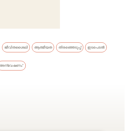
ജീവിതശൈലി
ആത്മീയത
തിരഞ്ഞെടുപ്പ്
ഇടപെടൽ
അന്വേഷണം"