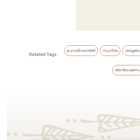
മഹാശിവരാത്രി
സംഗീതം
ശബ്ദങ്ങ
Related Tags
അന്വേഷണം