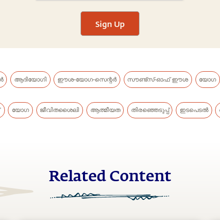
Sign Up
ൾ
ആദിയോഗി
ഈശ-യോഗ-സെന്റർ
സൗണ്ട്സ്-ഓഫ് ഈശ
യോഗ
"
യോഗ
ജീവിതശൈലി
ആത്മീയത
തിരഞ്ഞെടുപ്പ്
ഇടപെടൽ
Related Content