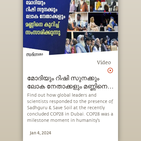
Video
മോദിയും റിഷി സുനക്കും
ലോക നേതാക്കളും മണ്ണിനെ
കുറിച്ച് സംസാരിക്കുന്നു
Find out how global leaders and
scientists responded to the presence of
Sadhguru & Save Soil at the recently
concluded COP28 in Dubai. COP28 was a
milestone moment in humanity's
action against climate change because
Jan 4, 2024
it recognized the substantial role that
degraded soil plays in accelerating