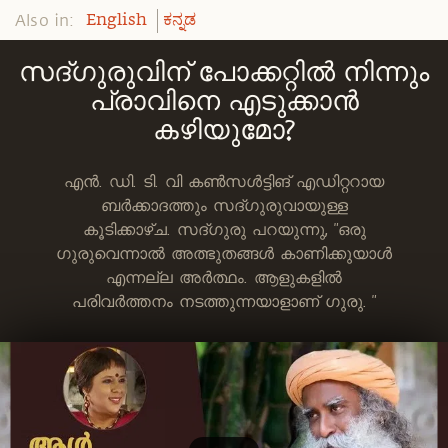
Also in:
English
ಕನ್ನಡ
സദ്ഗുരുവിന് പോക്കറ്റിൽ നിന്നും
പ്രാവിനെ എടുക്കാൻ
കഴിയുമോ?
എൻ. ഡി. ടി. വി കൺസൾട്ടിങ് എഡിറ്ററായ
ബർക്കാദത്തും സദ്ഗുരുവായുള്ള
കൂടിക്കാഴ്ച. സദ്ഗുരു പറയുന്നു, "ഒരു
ഗുരുവെന്നാൽ അത്ഭുതങ്ങൾ കാണിക്കുയാൾ
എന്നല്ല അർത്ഥം. ആളുകളിൽ
പരിവർത്തനം നടത്തുന്നയാളാണ് ഗുരു. "