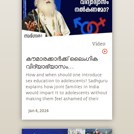
Video
കൗമാരക്കാർക്ക് ലൈംഗിക
വിദ്യാഭ്യാസം
നൽകേണ്ടതിന്റെ
How and when should one introduce
sex education to adolescents? Sadhguru
പ്രാധാന്യം Sex Education
explains how joint families in India
Teenssex-education-teens
would impart it to adolescents without
making them feel ashamed of their
biology and how one should approach
Jan 4, 2024
it in today’s day and age. He also speaks
about the importance of protecting
young adults from misinformation.