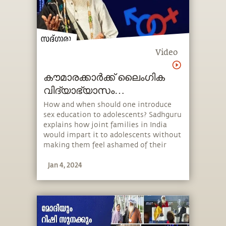
Video
കൗമാരക്കാർക്ക് ലൈംഗിക
വിദ്യാഭ്യാസം
നൽകേണ്ടതിന്റെ
How and when should one introduce
sex education to adolescents? Sadhguru
പ്രാധാന്യം Sex Education
explains how joint families in India
Teenssex-education-teens
would impart it to adolescents without
making them feel ashamed of their
biology and how one should approach
Jan 4, 2024
it in today’s day and age. He also speaks
about the importance of protecting
young adults from misinformation.