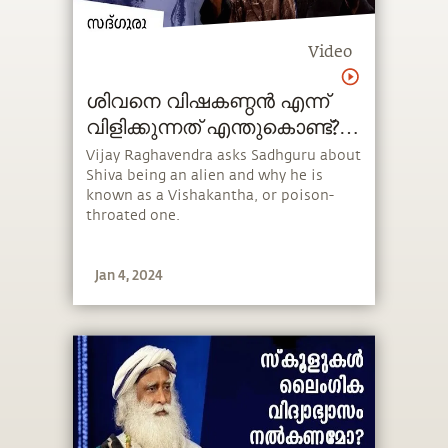
Video
ശിവനെ വിഷകണ്ഠൻ എന്ന്
വിളിക്കുന്നത് എന്തുകൊണ്ട്?
How Shiva's Throat Turned
Vijay Raghavendra asks Sadhguru about
Shiva being an alien and why he is
Blue?
known as a Vishakantha, or poison-
throated one.
Jan 4, 2024