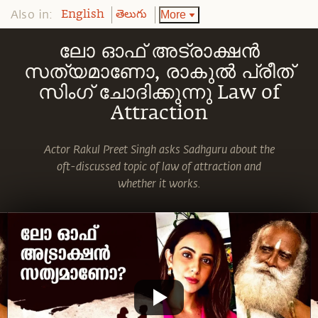
Also in:
More
English
తెలుగు
ലോ ഓഫ് അട്രാക്ഷൻ
സത്യമാണോ, രാകുൽ പ്രീത്
സിംഗ് ചോദിക്കുന്നു Law of
Attraction
Actor Rakul Preet Singh asks Sadhguru about the
oft-discussed topic of law of attraction and
whether it works.