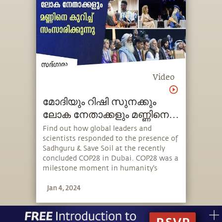
Video
മോദിയും റിഷി സുനക്കും
ലോക നേതാക്കളും മണ്ണിനെ
കുറിച്ച് സംസാരിക്കുന്നു
Find out how global leaders and
scientists responded to the presence of
Sadhguru & Save Soil at the recently
concluded COP28 in Dubai. COP28 was a
milestone moment in humanity's
action against climate change because
Jan 4, 2024
it recognized the substantial role that
degraded soil plays in accelerating
climate change, and on the flipside, the
tremendous potential healthy soil has