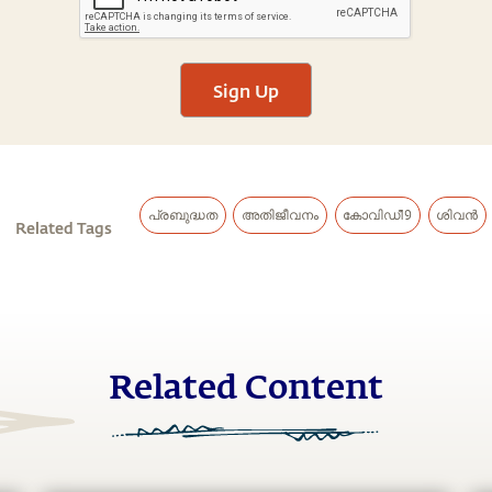
Sign Up
പ്രബുദ്ധത
അതിജീവനം
കോവിഡ്19
ശിവൻ
Related Tags
Related Content