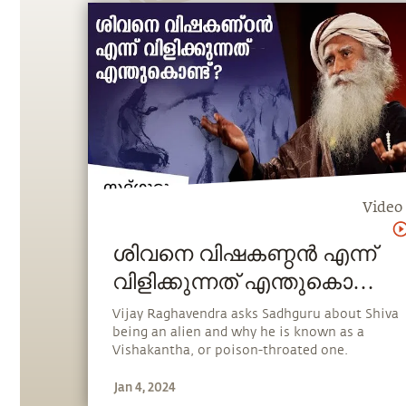
Video
ശിവനെ വിഷകണ്ഠൻ എന്ന്
വിളിക്കുന്നത് എന്തുകൊണ്ട്?
How Shiva's Throat
Vijay Raghavendra asks Sadhguru about Shiva
being an alien and why he is known as a
Turned Blue?
Vishakantha, or poison-throated one.
Jan 4, 2024