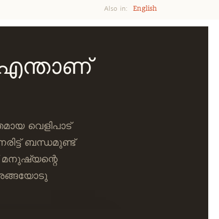
Also in:
English
 എന്താണ്
്തമായ വെളിപാട്
്ട് ബന്ധമുണ്ട്
 മനുഷ്യന്റെ
 അങ്ങയോടു