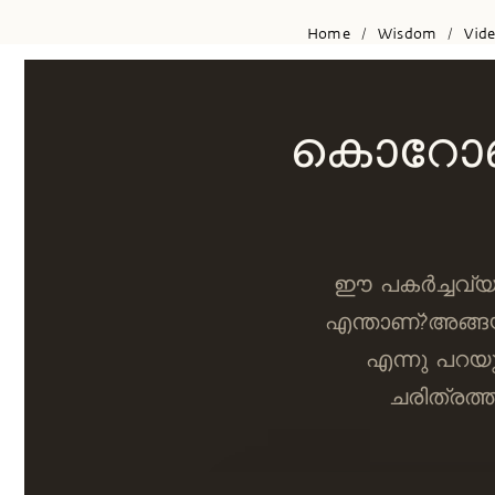
Home
Wisdom
Vid
/
/
കൊറോണയെ
ഈ പകർച്ചവ്യാധ
എന്താണ്?അങ്ങയ
എന്നു പറയു
ചരിത്രത്