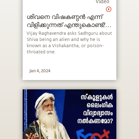
Video
ശിവനെ വിഷകണ്ഠൻ എന്ന്
വിളിക്കുന്നത് എന്തുകൊണ്ട്?
How Shiva's Throat Turned
Vijay Raghavendra asks Sadhguru about
Shiva being an alien and why he is
Blue?
known as a Vishakantha, or poison-
throated one.
Jan 4, 2024