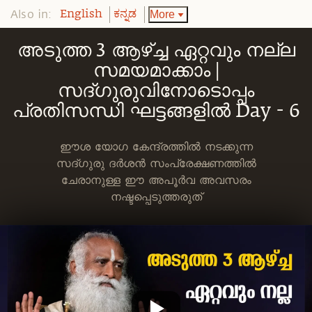
Also in:
More
English
ಕನ್ನಡ
അടുത്ത 3 ആഴ്ച്ച ഏറ്റവും നല്ല
സമയമാക്കാം |
സദ്ഗുരുവിനോടൊപ്പം
പ്രതിസന്ധി ഘട്ടങ്ങളില്‍ Day - 6
ഈശ യോഗ കേന്ദ്രത്തിൽ നടക്കുന്ന
സദ്ഗുരു ദർശൻ സംപ്രേക്ഷണത്തിൽ
ചേരാനുള്ള ഈ അപൂർവ അവസരം
നഷ്ടപ്പെടുത്തരുത്