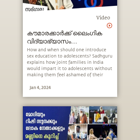
Video
കൗമാരക്കാർക്ക് ലൈംഗിക
വിദ്യാഭ്യാസം
നൽകേണ്ടതിന്റെ
How and when should one introduce
sex education to adolescents? Sadhguru
പ്രാധാന്യം Sex Education
explains how joint families in India
Teenssex-education-teens
would impart it to adolescents without
making them feel ashamed of their
biology and how one should approach
Jan 4, 2024
it in today’s day and age. He also speaks
about the importance of protecting
young adults from misinformation.