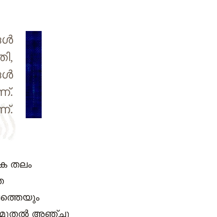
്‍
തി,
ള്‍
്.
ണ്.
േക തലം
ത
ത്തെയും
ലു മുതല്‍ അഞ്ചു