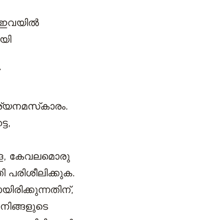
 ഇവയില്‍
യി
ര്യനമസ്‌കാരം.
െ,
ള്ള, കേവലമൊരു
ി പരിശീലിക്കുക.
രിക്കുന്നതിന്,
നിങ്ങളുടെ