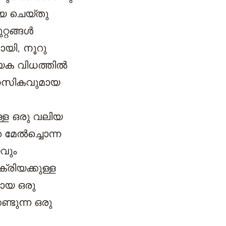
ിയ ചെയ്തു
റങ്ങള്‍
ായി, നൂറു
േക വിധത്തില്‍
മാനസികവുമായ
ള്ള ഒരു വലിയ
മേല്‍ച്ചൊന്ന
വും
രിയക്കുള്ള
തായ ഒരു
്ടുന്ന ഒരു