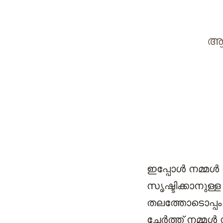
ആത
ഇപ്പോള്‍ നമ്മള
സൃഷ്ടിക്കാനുള്
തലത്തോടൊപ്പ
ചേര്‍ത്ത് നമ്മള