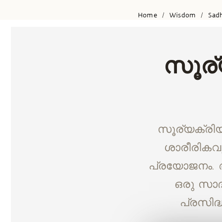
Home
Wisdom
Sad
/
/
സൂര്യ
സൂര്യക്രിയ
ശാരീരികവ
പ്രയോജനം. ആ
ഒരു സാദ്
പ്രസിദ