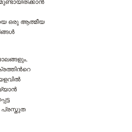
്ടായിരിക്കാന്‍
മായ ഒരു ആത്മീയ
്ങള്‍
ാലങ്ങളും,
രത്തിന്‍റെ
യളവില്‍
യാന്‍
െട്ട
പ്രസ്തുത