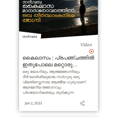
Video
കൈലാസം : പ്രപഞ്ചത്തിൽ
ഇതുപോലെ മറ്റൊരു
സ്ഥലമില്ല
ഒരു യോഗിയും ആത്മജ്ഞാനിയും
ദീര്‍ഘദര്‍ശിയുമായ സദ്ഗുരു ഒരു
വ്യത്യസ്തനായ ആത്മീയ ഗുരുവാണ്.
ആഴമേറിയ ജ്ഞാനവും
പ്രായോഗികതയും തുടിക്കുന്ന
അദ്ദേഹത്തിന്‍റെ ജീവിതം യോഗ നമ്മുടെ
Jan 2, 2023
കാലഘട്ടത്തില്‍ വളരെ പ്രസക്തമായ ഒരു
ശാസ്ത്രമാണെന്നതിന്‍റെ ഒരു
ഓര്‍മ്മപ്പെടുത്തലാണ്.