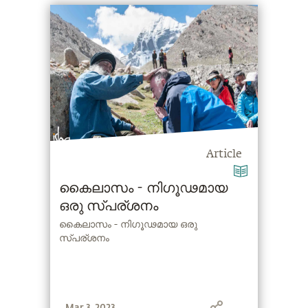
Article
കൈലാസം - നിഗൂഢമായ
ഒരു സ്പര്ശനം
കൈലാസം - നിഗൂഢമായ ഒരു
സ്പര്ശനം
Mar 3, 2023