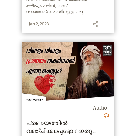
Lonely?
കഴിയുമെങ്കിൽ, അത്
സാക്ഷാത്കാരത്തിനുള്ള ഒരു
മാർഗ്ഗമാകുന്നത് എങ്ങനെയെന്ന് സദ്ഗുരു
Jan 2, 2023
വിശദീകരിക്കുന്നു.
Audio
പ്രണയത്തിൽ
വഞ്ചിക്കപ്പെട്ടോ ? ഇതു