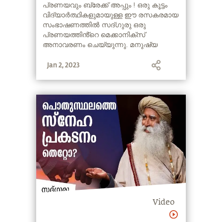
കാണൂ ? How to Unlove
പ്രണയവും ബ്രേക്ക് അപ്പും ! ഒരു കൂട്ടം
വിദ്യാർത്ഥികളുമായുള്ള ഈ രസകരമായ
after Breakup ?
സംഭാഷണത്തിൽ സദ്ഗുരു ഒരു
പ്രണയത്തിൻ്റെ മെക്കാനിക്സ്
അനാവരണം ചെയ്യുന്നു. മനുഷ്യ
വികാരങ്ങളെയും ജീവിതത്തെയും
Jan 2, 2023
കൈകാര്യം ചെയ്യുന്നതിനെക്കുറിച്ച്
സദ്‌ഗുരു ഉൾക്കാഴ്ച നൽകുന്നതു
കാണുക.
Video