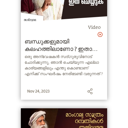
Video
ബന്ധുക്കളുമായി
കലഹത്തിലാണോ ? ഇതാ
ഒരു ലളിതമായ പരിഹാരം
ഒരു അന്വേഷകൻ സദ്ഗുരുവിനോട്
ചോദിക്കുന്നു, ഞാൻ ചെയ്യുന്ന എല്ലാ
കാര്യങ്ങളിലും എന്തു കൊണ്ടാണ്
എനിക്ക് സംഘർഷം നേരിടേണ്ടി വരുന്നത് ?
Nov 24, 2023