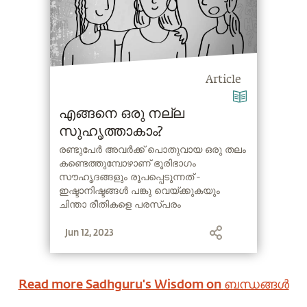
Article
എങ്ങനെ ഒരു നല്ല
സുഹൃത്താകാം?
രണ്ടുപേർ അവർക്ക് പൊതുവായ ഒരു തലം
കണ്ടെത്തുമ്പോഴാണ് ഭൂരിഭാഗം
സൗഹൃദങ്ങളും രൂപപ്പെടുന്നത് -
ഇഷ്ടാനിഷ്ടങ്ങൾ പങ്കു വെയ്ക്കുകയും
ചിന്താ രീതികളെ പരസ്‌പരം
പിന്തുണയ്ക്കുകയും ചെയ്യുന്നു.
Jun 12, 2023
എന്നിരുന്നാലും, സദ്ഗുരു പറയുന്നു,
സ്നേഹത്തോടെയും സൗഹാർദത്തോടെയും
ഇരിക്കുമ്പോൾ തന്നെ, അവർക്ക്
മറ്റേയാൾക്ക് ഏറ്റവും ഉചിതമായത് എന്തോ
Read more Sadhguru's Wisdom on
ബന്ധങ്ങൾ
അത് ചെയ്യുവാനുള്ള
ധൈര്യമുണ്ടെങ്കിൽ, ആപ്പിളിനും