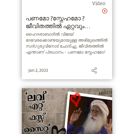
Video
പണമോ ?സ്നേഹമോ ?
ജീവിതത്തിൽ ഏറ്റവും
പ്രധാനം | Money or Love ?
ഹൈദരാബാദിൽ വിജയ്
ദേവേരക്കൊണ്ടയുമായുള്ള അഭിമുഖത്തിൽ
Which is more important
സദ്ഗുരുവിനോട് ചോദിച്ചു, ജീവിതത്തിൽ
എന്താണ് പ്രധാനം - പണമോ സ്നേഹമോ?
Jan 2, 2023