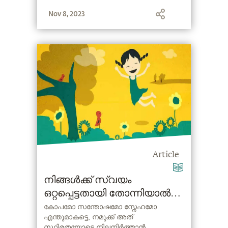
Nov 8, 2023
Article
നിങ്ങൾക്ക് സ്വയം
ഒറ്റപ്പെട്ടതായി തോന്നിയാൽ
എന്തു ചെയ്യണം? | സദ്ഗുരു
കോപമോ സന്തോഷമോ സ്നേഹമോ
എന്തുമാകട്ടെ, നമുക്ക് അത്
| What to do When You Feel
സ്ഥിരതയോടെ നിലനിർത്താൻ