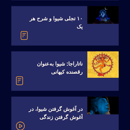
‫‫‫‫‫‫‫‫‫‫‫‫‫‫‫۱۰ تجلی شیوا و شرح هر
یک
ناتاراجا: شیوا به‌عنوان
رقصنده کیهانی
‫‫در آغوش گرفتن شیوا، در
آغوش گرفتن زندگی