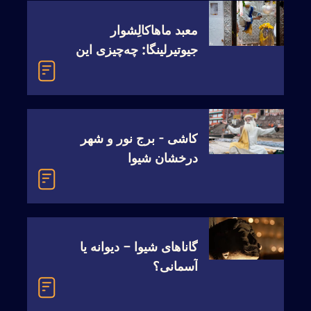
معبد ماهاکالِشوار
جیوتیرلینگا: چه‌چیزی این
شیوا لینگا را این‌قدر
قدرتمند می‌سازد؟
‫‫‫‫‫‫کاشی - برج نور و شهر
درخشان شیوا
گاناهای شیوا – دیوانه یا
آسمانی؟