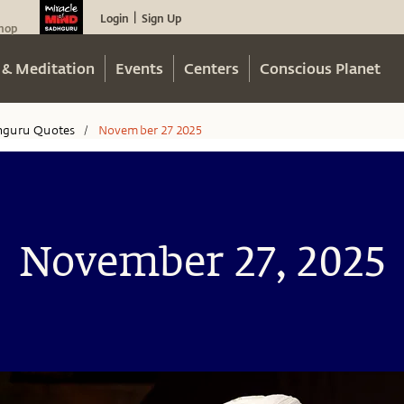
Login
Sign Up
|
hop
 & Meditation
Events
Centers
Conscious Planet
hguru Quotes
November 27 2025
/
November 27, 2025