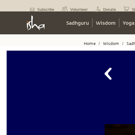
Subscribe
Volunteer
Donate
S
Sadhguru
Wisdom
Yoga
Home
Wisdom
Sad
/
/