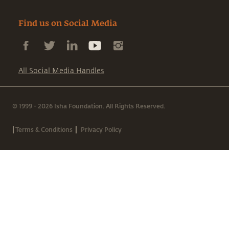
Find us on Social Media
All Social Media Handles
© 1999 - 2026 Isha Foundation. All Rights Reserved.
|
|
Terms & Conditions
Privacy Policy