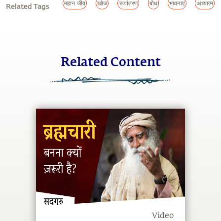
महान जीव
खोज
रूपांतरण
बोध
भावनाएं
अध्यात्म
Related Tags
Related Content
Video