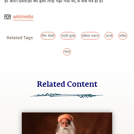
हो जाए। देवताओं को इसी तरह गढ़ा गया था, वे सब यंत्र ही हैं।
wikimedia
लिंग भैरवी
स्त्री-पुरुष
पवित्र स्थान
ऊर्जा
भक्ति
Related Tags
यंत्र
Related Content