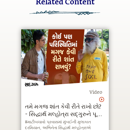
Related Content
Video
તમે મગજ શાંત કેવી રીતે રાખો છો?
- સિદ્ધાર્થ મલ્હોત્રા સદ્‍ગુરુને પૂછે
છે
#માટીબચાવો પ્રવાસમાં મુંબઈની મુલાકાત
દરમિયાન, અભિનેતા સિદ્ધાર્થ મલ્હોત્રાએ