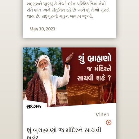
સદ્‍ગુરુને પૂછ્યું કે તેઓ દરેક પરિસ્થિતિમાં કેવી
રીતે શાંત અને સંતુલિત રહે છે અને શું તેઓ ગુસ્સે
થાય છે. સદ્‍ગુરુનો ગહન જવાબ જુઓ.
May 30, 2023
Video
શું બ્રાહ્મણો જ મંદિરને સાચવી
શકે?