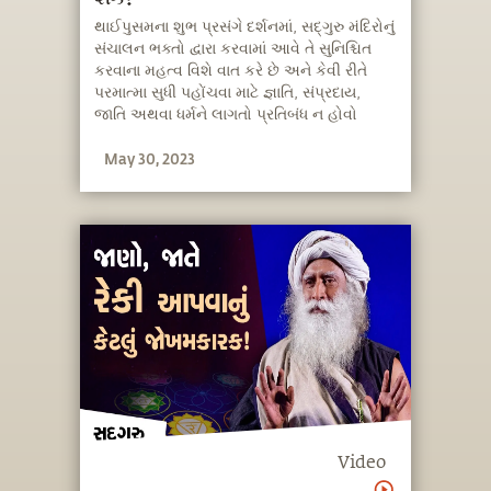
થાઈપુસમના શુભ પ્રસંગે દર્શનમાં, સદ્‍ગુરુ મંદિરોનું
સંચાલન ભક્તો દ્વારા કરવામાં આવે તે સુનિશ્ચિત
કરવાના મહત્વ વિશે વાત કરે છે અને કેવી રીતે
પરમાત્મા સુધી પહોંચવા માટે જ્ઞાતિ, સંપ્રદાય,
જાતિ અથવા ધર્મને લાગતો પ્રતિબંધ ન હોવો
જોઈએ તેમ કહે છે.
May 30, 2023
Video