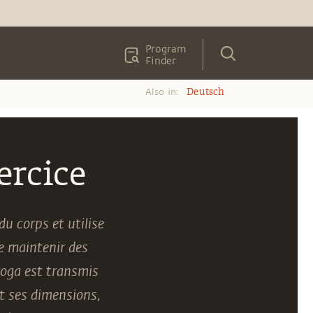
Program
Finder
Also in:
Deutsch
ercice
u corps et utilise
e maintenir des
 yoga est transmis
t ses dimensions,