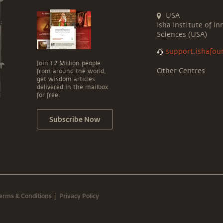
consciente, Sadhguru y dévoile une vérité
simple mais transformatrice : 👉 Si vous
USA
changez de direction tout le temps, rien
Isha Institute of In
n’arrive. Si vous vous y tenez, tout devient
Sciences (USA)
possible.
support.ishafou
Join 1.2 Million people
Other Centres
from around the world,
get wisdom articles
delivered in the mailbox
for free.
Subscribe Now
erms & Conditions
Privacy Policy
|