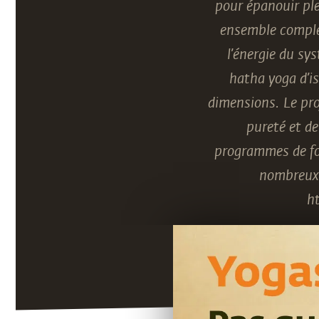
pour épanouir ple
ensemble complet
l’énergie du sy
hatha yoga d’i
dimensions. Le pro
pureté et de
programmes de for
nombreux 
h