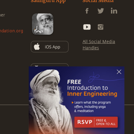
comprendre les véritables fondements du
Sadhguru App
Social Media
Yoga, cet épisode est un incontournable.
ner
ndation.org
All Social Media
Handles