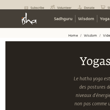
Subscribe
Volunteer
Donate
S
Sadhguru
Wisdom
Yoga
Home
Wisdom
Vid
/
/
Yogas
Le hatha yoga est
des postures d
niveaux d'énergie
non pas comme un