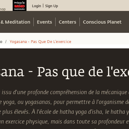
Login
Sign Up
|
hop
 & Meditation
Events
Centers
Conscious Planet
eo
Yogasana - Pas Que De L'exercice
/
ana - Pas que de l'ex
 issu d'une profonde compréhension de la mécanique d
e yoga, ou yogasanas, pour permettre à l'organisme d
 plus élevés. À l'école de hatha yoga d’isha, le hatha
 exercice physique, mais dans toute sa profondeur e