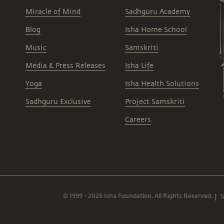
poème spontané de Sadhguru sur l’unité de
l’existence Pourquoi le crépuscule est
Miracle of Mind
Sadhguru Academy
l’instant idéal pour ressentir “ceci et ceci”
Blog
Isha Home School
plutôt que “ceci ou cela” Une vidéo essentielle
pour ceux qui souhaitent approfondir leur
Music
Samskriti
pratique intérieure et développer une
perception plus subtile du monde.
Media & Press Releases
Isha Life
Yoga
Isha Health Solutions
Sadhguru Exclusive
Project Samskriti
Careers
© 1999 - 2026 Isha Foundation. All Rights Reserved.
T
|