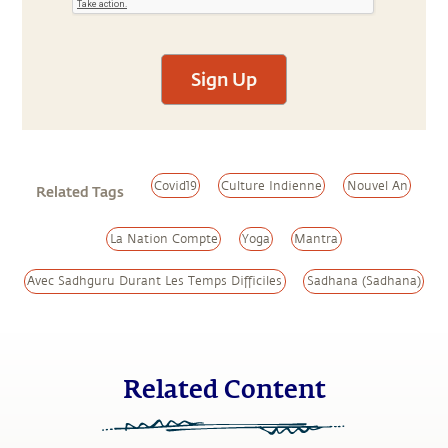
Sign Up
Covid19
Culture Indienne
Nouvel An
Related Tags
La Nation Compte
Yoga
Mantra
Avec Sadhguru Durant Les Temps Difficiles
Sadhana (Sadhana)
Related Content