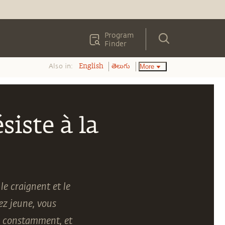
Program
Finder
Also in:
More
English
తెలుగు
iste à la
le craignent et le
ez jeune, vous
ge constamment, et