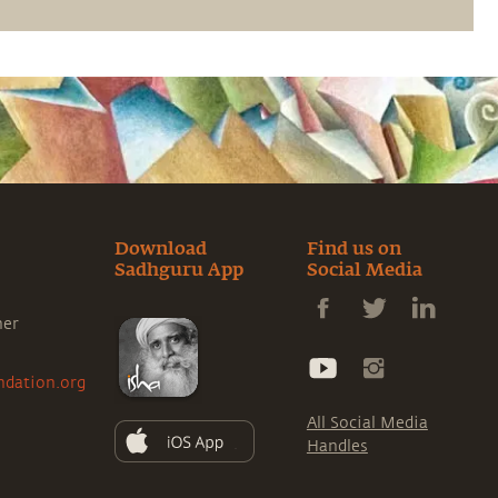
vous-même.
Download
Find us on
Sadhguru App
Social Media
ner
ndation.org
All Social Media
Handles