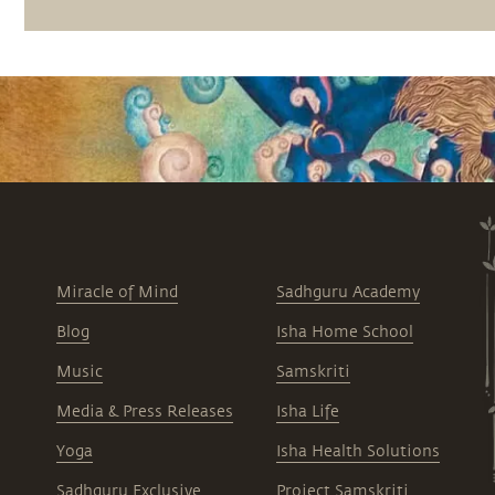
Miracle of Mind
Sadhguru Academy
Blog
Isha Home School
Music
Samskriti
Media & Press Releases
Isha Life
Yoga
Isha Health Solutions
Sadhguru Exclusive
Project Samskriti