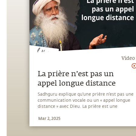
Video
La prière n’est pas un
appel longue distance
Sadhguru explique qu'une prière n'est pas une
communication vocale ou un « appel longue
distance » avec Dieu. La prière est une
qualité, pas un acte. C'est une façon de créer
Mar 2, 2025
un état de réceptivité en nous, en nous
impliquant complètement.