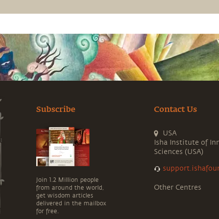
Subscribe
Contact Us
USA
Isha Institute of In
Sciences (USA)
support.ishafou
Join 1.2 Million people
Other Centres
from around the world,
get wisdom articles
delivered in the mailbox
for free.