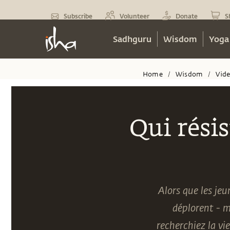
Subscribe
Volunteer
Donate
S
Sadhguru
Wisdom
Yoga
Home
Wisdom
Vid
/
/
Qui rési
Alors que les jeu
déplorent - m
recherchiez la vi