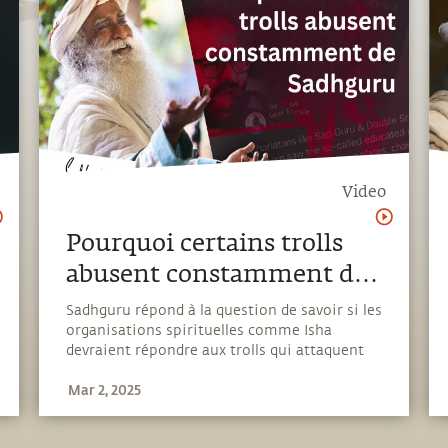
Video
Pourquoi certains trolls
abusent constamment de
Sadhguru ?
Sadhguru répond à la question de savoir si les
organisations spirituelles comme Isha
devraient répondre aux trolls qui attaquent
constamment le bon travail et les efforts
Mar 2, 2025
d'Isha.