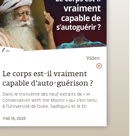
Video
Le corps est-il vraiment
capable d’auto-guérison ?
Dans le troisième des neuf extraits de « In
Conversation with the Mystic » qui s'est tenu
à l'Université de Duke, Sadhguru et le Dr
Tracy Gaudet examinent notre capacité innée
Feb 16, 2025
à guérir. Vous pouvez changer la qualité de
votre corps en quelques jours ou semaines si
vous êtes prêt à faire un certain travail en