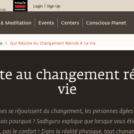
Login
Sign Up
|
hop
 & Meditation
Events
Centers
Conscious Planet
eo
Qui Résiste Au Changement Résiste À La Vie
/
ste au changement rés
vie
nes se réjouissent du changement, les personnes âgées 
ais pourquoi ? Sadhguru explique que lorsque vous éti
e, pas le confort ! Dans la réalité physique, tout chan