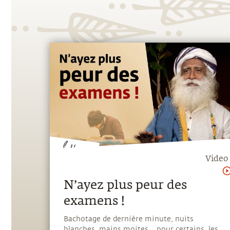
Video
N’ayez plus peur des
examens !
Bachotage de dernière minute, nuits
blanches, mains moites... pour certains, les