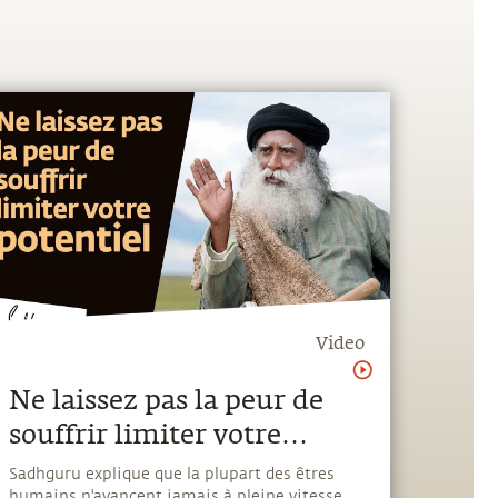
Video
Ne laissez pas la peur de
souffrir limiter votre
potentiel
Sadhguru explique que la plupart des êtres
humains n'avancent jamais à pleine vitesse