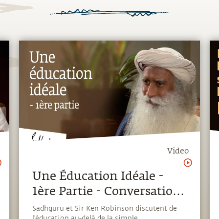
Video
Une Éducation Idéale -
1ère Partie - Conversation
avec Sir Ken Robinson
Sadhguru et Sir Ken Robinson discutent de
l’éducation au-delà de la simple