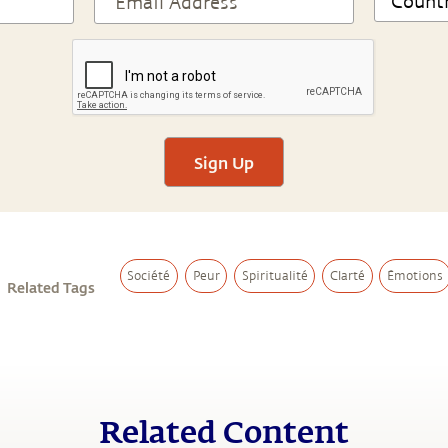
Sign Up
Société
Peur
Spiritualité
Clarté
Émotions
Related Tags
Related Content