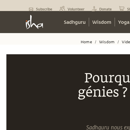
Subscribe
Volunteer
Donate
S
Sadhguru
Wisdom
Yoga
Home
Wisdom
Vid
/
/
Pourquo
génies ?
Sadhguru nous expl