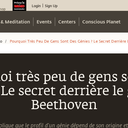
Login
Sign Up
|
hop
 & Meditation
Events
Centers
Conscious Planet
eo
Pourquoi Très Peu De Gens Sont Des Génies ? Le Secret Derrière
/
i très peu de gens 
 Le secret derrière le
Beethoven
ique que le profil d’un génie dépend de son origine et 