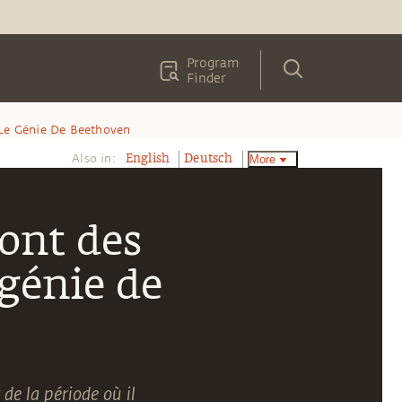
Program
Finder
 Le Génie De Beethoven
Also in:
More
English
Deutsch
sont des
 génie de
de la période où il