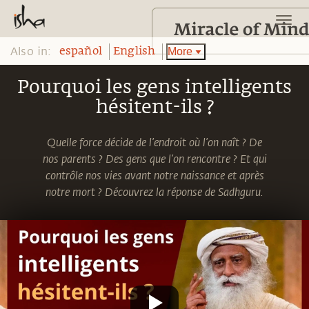
Also in:
More
español
English
Pourquoi les gens intelligents
hésitent-ils ?
Quelle force décide de l’endroit où l’on naît ? De
nos parents ? Des gens que l’on rencontre ? Et qui
contrôle nos vies avant notre naissance et après
notre mort ? Découvrez la réponse de Sadhguru.