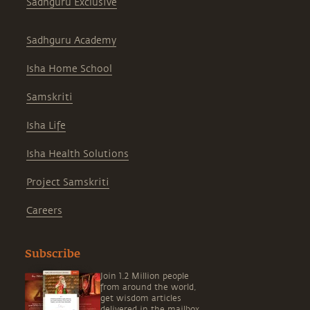
Sadhguru Exclusive
Sadhguru Academy
Isha Home School
Samskriti
Isha Life
Isha Health Solutions
Project Samskriti
Careers
Subscribe
Join 1.2 Million people
from around the world,
get wisdom articles
delivered in the mailbox