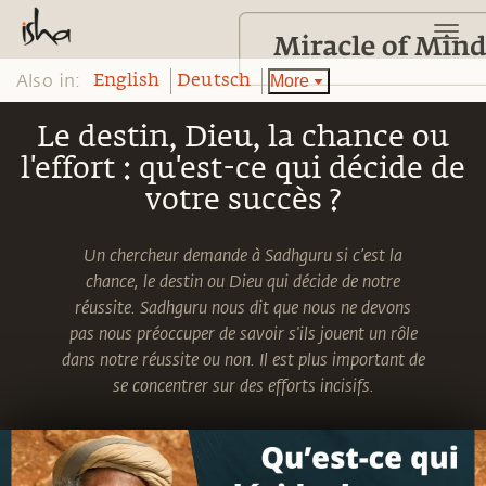
Also in:
More
English
Deutsch
Le destin, Dieu, la chance ou
l'effort : qu'est-ce qui décide de
votre succès ?
Un chercheur demande à Sadhguru si c’est la
chance, le destin ou Dieu qui décide de notre
réussite. Sadhguru nous dit que nous ne devons
pas nous préoccuper de savoir s'ils jouent un rôle
dans notre réussite ou non. Il est plus important de
se concentrer sur des efforts incisifs.