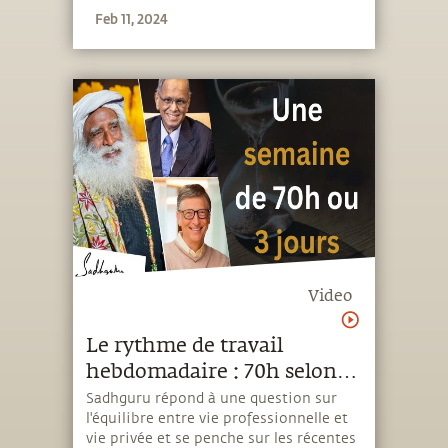
Feb 11, 2024
Video
Le rythme de travail
hebdomadaire : 70h selon
Narayana Murthy ou 3 jours
Sadhguru répond à une question sur
l'équilibre entre vie professionnelle et
selon Bill Gates ?
vie privée et se penche sur les récentes