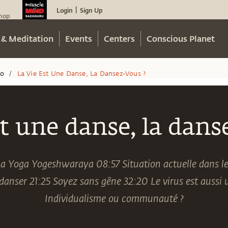
Login
Sign Up
|
hop
 & Meditation
Events
Centers
Conscious Planet
eo
La Vie Est Une Danse, La Dansez-Vous ?
/
st une danse, la dans
 Yoga Yogeshwaraya 08:57 Situation actuelle dans le
danser 21:25 Soyez sans gêne 32:20 Le virus est aussi 
Individualisme ou communauté ?