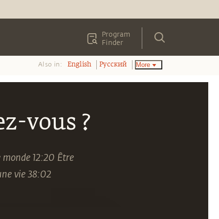
Program
Finder
Also in:
More
English
Pусский
ez-vous ?
 monde 12:20 Être
une vie 38:02