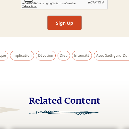
Sign Up
que
Implication
Dévotion
Dieu
Intensité
Avec Sadhguru Dura
Related Content