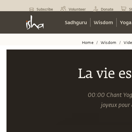
Subscribe
Volunteer
Donate
S
Sadhguru
Wisdom
Yoga
Home
Wisdom
Vid
/
/
La vie e
00:00 Chant Yoga
joyeux pour 