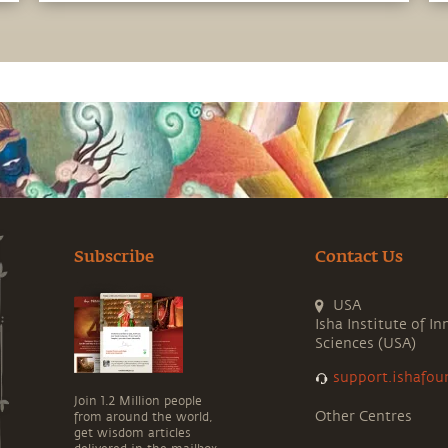
Subscribe
Contact Us
USA
Isha Institute of In
Sciences (USA)
support.ishafou
Join 1.2 Million people
Other Centres
from around the world,
get wisdom articles