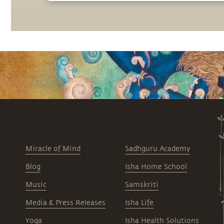
Miracle of Mind
Sadhguru Academy
Blog
Isha Home School
Music
Samskriti
Media & Press Releases
Isha Life
Yoga
Isha Health Solutions