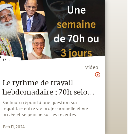
Video
Le rythme de travail
hebdomadaire : 70h selon
Narayana Murthy ou 3
Sadhguru répond à une question sur
l'équilibre entre vie professionnelle et vie
jours selon Bill Gates ?
privée et se penche sur les récentes
remarques de NR Narayana Murthy et Bill
Feb 11, 2024
Gates concernant le nombre d'heures que les
jeunes professionnels devraient travailler