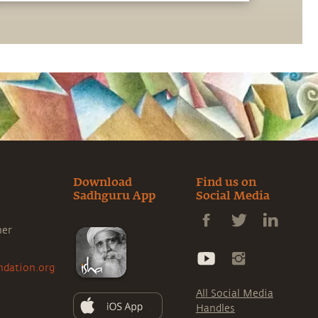
chaque semaine.
Download
Find us on
Sadhguru App
Social Media
ner
ndation.org
All Social Media
Handles