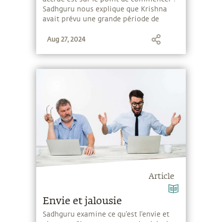
Sadhguru nous explique que Krishna
avait prévu une grande période de
croissance spirituelle et de
Aug 27, 2024
renforcement de l'intelligence humaine
5 000 ans avant son avènement.
Article
Envie et jalousie
Sadhguru examine ce qu’est l’envie et