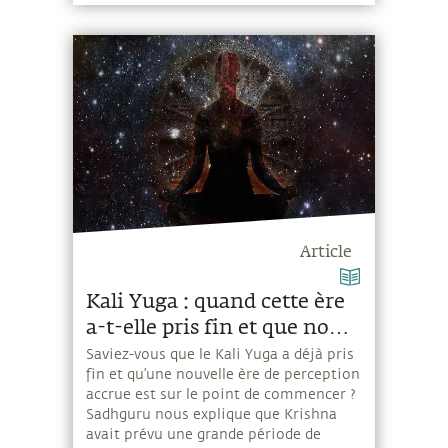
Article
Kali Yuga : quand cette ère
a-t-elle pris fin et que nous
réserve l'avenir
Saviez-vous que le Kali Yuga a déjà pris
fin et qu’une nouvelle ère de perception
accrue est sur le point de commencer ?
Sadhguru nous explique que Krishna
avait prévu une grande période de