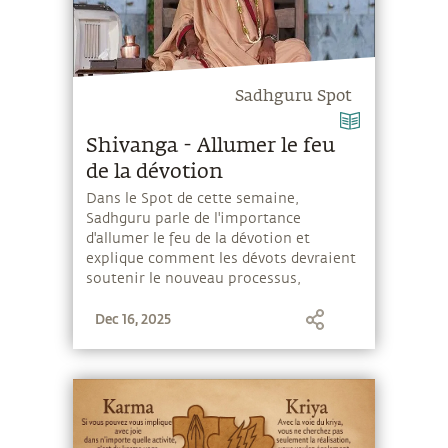
Sadhguru Spot
Shivanga - Allumer le feu
de la dévotion
Dans le Spot de cette semaine,
Sadhguru parle de l'importance
d'allumer le feu de la dévotion et
explique comment les dévots devraient
soutenir le nouveau processus,
Shivanga, qui a été introduit cette
Dec 16, 2025
année, à grande échelle.