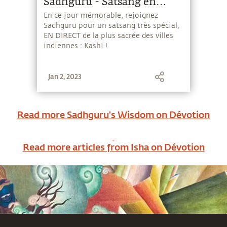
Sadhguru - Satsang en
direct de Kashi - 23
En ce jour mémorable, rejoignez
Sadhguru pour un satsang très spécial,
septembre
EN DIRECT de la plus sacrée des villes
indiennes : Kashi !
Jan 2, 2023
Read more Sadhguru's Wisdom on
Dévotion
Read more articles from Isha on
Dévotion