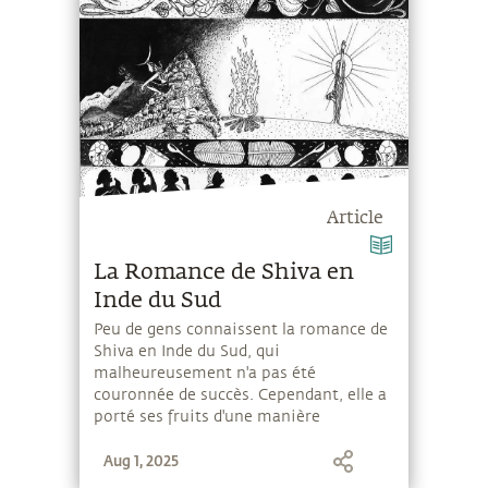
Article
La Romance de Shiva en
Inde du Sud
Peu de gens connaissent la romance de
Shiva en Inde du Sud, qui
malheureusement n'a pas été
couronnée de succès. Cependant, elle a
porté ses fruits d'une manière
différente, et a donné naissance au
Aug 1, 2025
Kailash du Sud. Voici l'histoire.