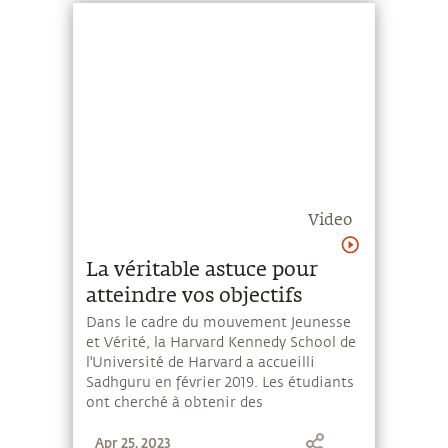
Video
La véritable astuce pour
atteindre vos objectifs
Dans le cadre du mouvement Jeunesse
et Vérité, la Harvard Kennedy School de
l'Université de Harvard a accueilli
Sadhguru en février 2019. Les étudiants
ont cherché à obtenir des
éclaircissements sur un large éventail
Apr 25, 2023
de sujets auprès de Sadhguru. Regardez