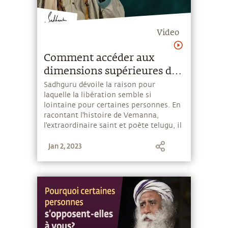
Video
Comment accéder aux
dimensions supérieures de
la vie ?
Sadhguru dévoile la raison pour
laquelle la libération semble si
lointaine pour certaines personnes. En
racontant l'histoire de Vemanna,
l'extraordinaire saint et poète telugu, il
parle du pouvoir de la dévotion et de la
Jan 2, 2023
façon dont on peut l'utiliser pour
atteindre des dimensions supérieures
en soi