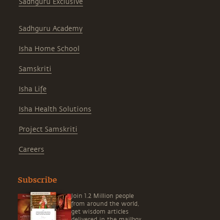
Sadhguru Exclusive
Sadhguru Academy
Isha Home School
Samskriti
Isha Life
Isha Health Solutions
Project Samskriti
Careers
Subscribe
Join 1.2 Million people
from around the world,
get wisdom articles
delivered in the mailbox