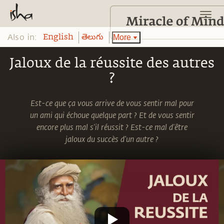
Also in:
More
English
తెలుగు
Jaloux de la réussite des autres
?
Est-ce que ça vous arrive de vous sentir mal pour
un ami qui échoue quelque part ? Et de vous sentir
encore plus mal s'il réussit ? Est-ce mal d'être
jaloux du succès d’un autre ?