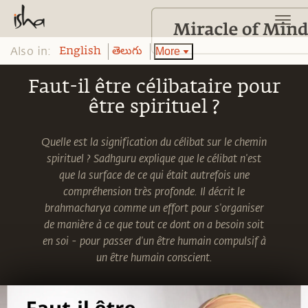
Also in:
More
English
తెలుగు
Faut-il être célibataire pour
être spirituel ?
Quelle est la signification du célibat sur le chemin
spirituel ? Sadhguru explique que le célibat n'est
que la surface de ce qui était autrefois une
compréhension très profonde. Il décrit le
brahmacharya comme un effort pour s'organiser
de manière à ce que tout ce dont on a besoin soit
en soi - pour passer d'un être humain compulsif à
un être humain conscient.