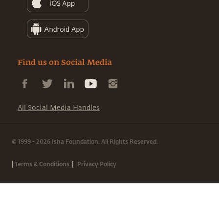
Find us on Social Media
All Social Media Handles
© 1999 - 2026 Isha Foundation. All Rights Reserved.
|
|
Terms & Conditions
Privacy Policy