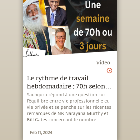
Video
Le rythme de travail
hebdomadaire : 70h selon
Narayana Murthy ou 3 jours
Sadhguru répond à une question sur
l'équilibre entre vie professionnelle et
selon Bill Gates ?
vie privée et se penche sur les récentes
remarques de NR Narayana Murthy et
Bill Gates concernant le nombre
d'heures que les jeunes professionnels
Feb 11, 2024
devraient travailler chaque semaine.