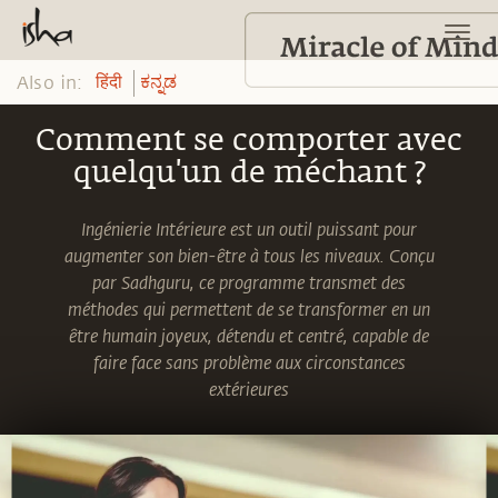
Also in:
हिंदी
ಕನ್ನಡ
Comment se comporter avec
quelqu'un de méchant ?
Ingénierie Intérieure est un outil puissant pour
augmenter son bien-être à tous les niveaux. Conçu
par Sadhguru, ce programme transmet des
méthodes qui permettent de se transformer en un
être humain joyeux, détendu et centré, capable de
faire face sans problème aux circonstances
extérieures