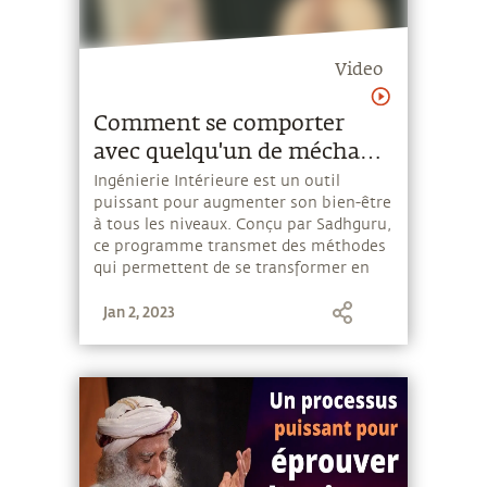
Video
Comment se comporter
avec quelqu'un de méchant
?
Ingénierie Intérieure est un outil
puissant pour augmenter son bien-être
à tous les niveaux. Conçu par Sadhguru,
ce programme transmet des méthodes
qui permettent de se transformer en
un être humain joyeux, détendu et
Jan 2, 2023
centré, capable de faire face sans
problème aux circonstances
extérieures