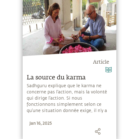
Article
La source du karma
Sadhguru explique que le karma ne
concerne pas l’action, mais la volonté
qui dirige l’action. Si nous
fonctionnons simplement selon ce
qu’une situation donnée exige, il n’y a
pas de karma. Lisez la suite pour en
Jan 16, 2025
savoir plus.