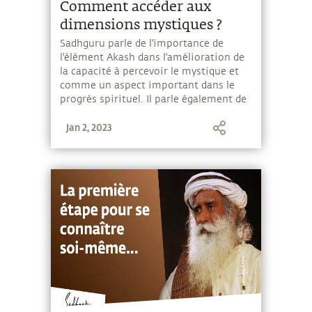
Comment accéder aux
dimensions mystiques ?
Sadhguru parle de l'importance de
l'élément Akash dans l'amélioration de
la capacité à percevoir le mystique et
comme un aspect important dans le
progrès spirituel. Il parle également de
la façon dont on peut augmenter la
Jan 2, 2023
proportion d'Akash dans son corps.