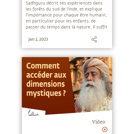
Sadhguru décrit ses expériences dans
les forêts du sud de l'Inde, et explique
l'importance pour chaque être humain,
en particulier pour les enfants, de
passer du temps dans la nature. Il suffit
de prêter attention aux sons des
Jan 2, 2023
arbres, de l'eau, des insectes et de la
brise pour que des choses
extraordinaires aient lieu en vous.
Video