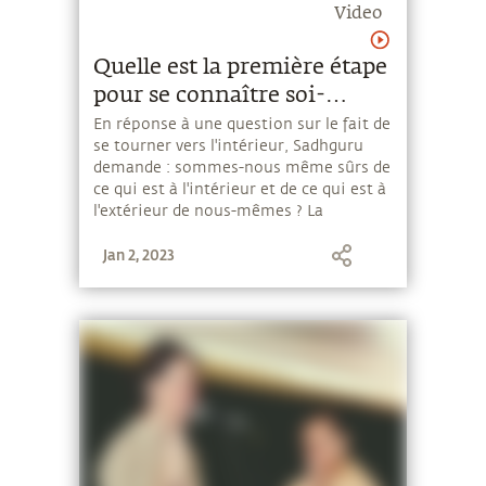
Video
Quelle est la première étape
pour se connaître soi-
même ?
En réponse à une question sur le fait de
se tourner vers l'intérieur, Sadhguru
demande : sommes-nous même sûrs de
ce qui est à l'intérieur et de ce qui est à
l'extérieur de nous-mêmes ? La
première étape de la compréhension,
Jan 2, 2023
explique-t-il, est de laisser de côté les
choses que nous ne connaissons pas et
de travailler à la clarté de la perception.