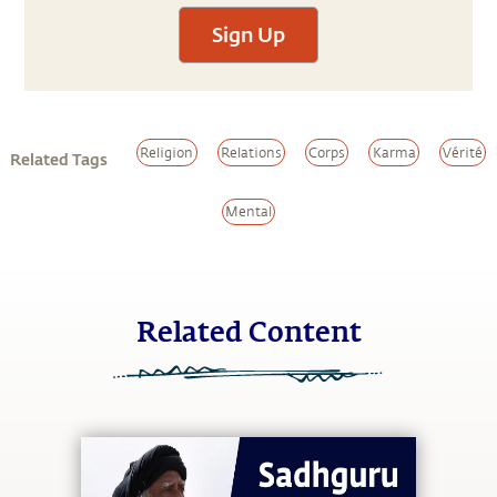
Sign Up
Religion
Relations
Corps
Karma
Vérité
Related Tags
Mental
Related Content