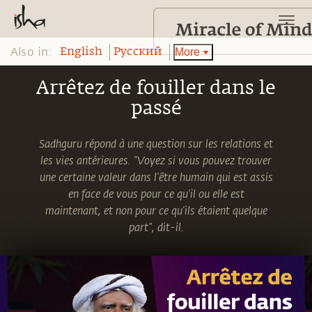
Also in:
More
English
Pусский
Arrêtez de fouiller dans le
passé
Sadhguru répond à une question sur les relations et
les vies antérieures. "Voyez si vous pouvez trouver
une certaine valeur dans l'être humain qui est assis
en face de vous pour ce qu'il ou elle est
maintenant, et non pour ce qu'ils étaient quelque
part", dit-il.