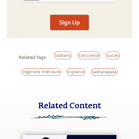
Sign Up
Sadhana
Conscience
Succès
Related Tags
Ingéniere Intérieure
Vigilance
Sadhanapada
Related Content