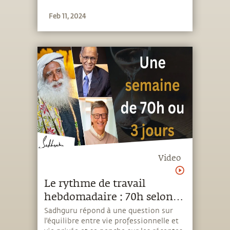
Feb 11, 2024
Video
Le rythme de travail
hebdomadaire : 70h selon
Narayana Murthy ou 3 jours
Sadhguru répond à une question sur
l'équilibre entre vie professionnelle et
selon Bill Gates ?