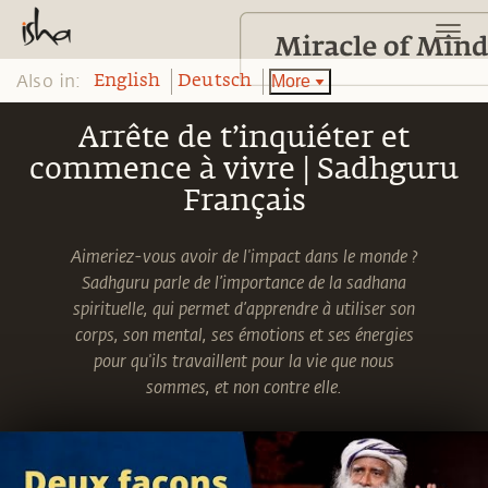
Also in:
More
English
Deutsch
Arrête de t’inquiéter et
commence à vivre | Sadhguru
Français
Aimeriez-vous avoir de l'impact dans le monde ?
Sadhguru parle de l’importance de la sadhana
spirituelle, qui permet d’apprendre à utiliser son
corps, son mental, ses émotions et ses énergies
pour qu'ils travaillent pour la vie que nous
sommes, et non contre elle.