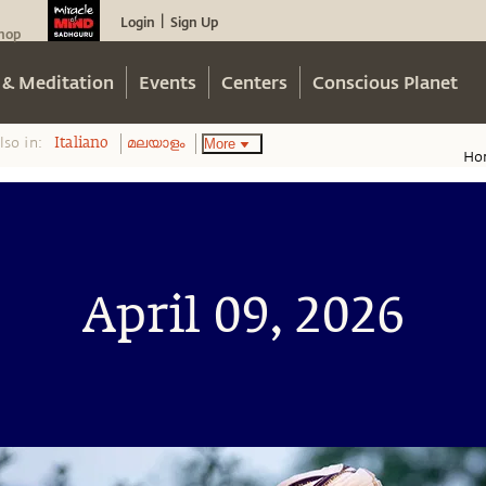
Login
Sign Up
|
hop
 & Meditation
Events
Centers
Conscious Planet
lso in:
More
Italiano
മലയാളം
Ho
April 09, 2026