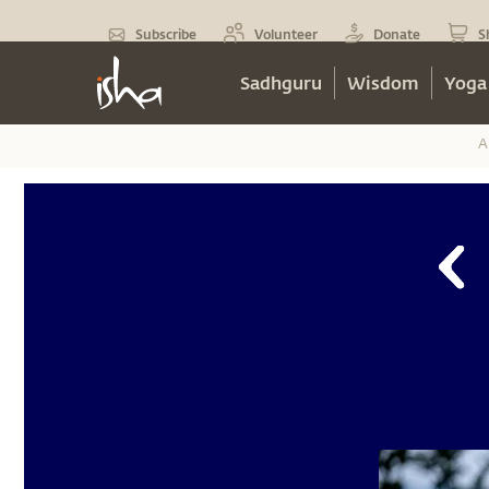
Subscribe
Volunteer
Donate
S
Sadhguru
Wisdom
Yoga
A