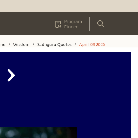
Program
Finder
me
Wisdom
Sadhguru Quotes
April 09 2026
/
/
/