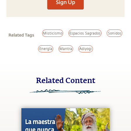
Sign Up
Misticismo
Espacios Sagrados
Sonidos
Related Tags
Energía
Mantra
Adiyogi
Related Content