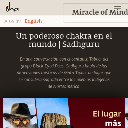
Also in:
English
Un poderoso chakra en el
mundo | Sadhguru
En una conversación con el cantante Taboo, del
grupo Black Eyed Peas, Sadhguru habla de las
dimensiones místicas de Mato Tipila, un lugar que
se considera sagrado entre los pueblos indígenas
de Norteamérica.