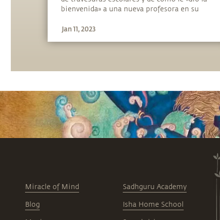
Español
bienvenida» a una nueva profesora en su
clase.
Jan 11, 2023
Miracle of Mind
Sadhguru Academy
Blog
Isha Home School