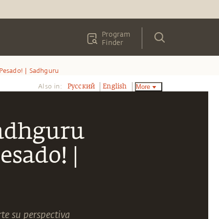
Program
Finder
Pesado! | Sadhguru
Also in:
More
Pусский
English
Sadhguru
esado! |
te su perspectiva