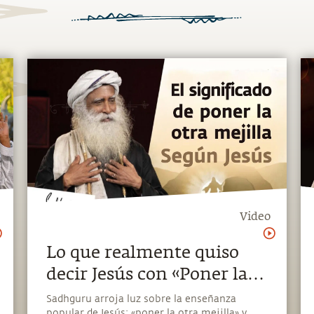
Video
Lo que realmente quiso
decir Jesús con «Poner la
otra mejilla» | Sadhguru
Sadhguru arroja luz sobre la enseñanza
popular de Jesús: «poner la otra mejilla» y