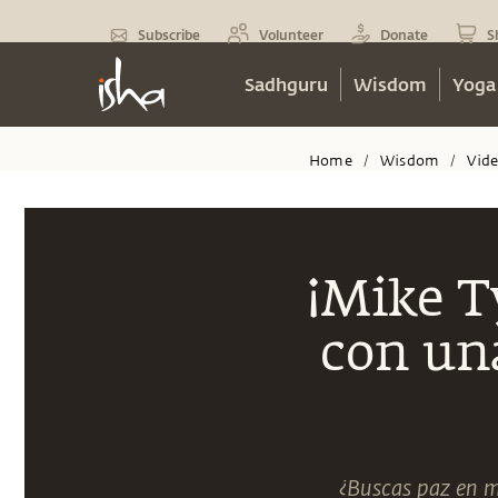
Subscribe
Volunteer
Donate
S
Sadhguru
Wisdom
Yoga
Home
Wisdom
Vid
/
/
¡Mike T
con una
¿Buscas paz en m