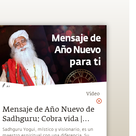
Video
Mensaje de Año Nuevo de
Sadhguru: Cobra vida |
Sadhguru Español
Sadhguru Yogui, místico y visionario, es un
maestro espiritual con una diferencia. Su