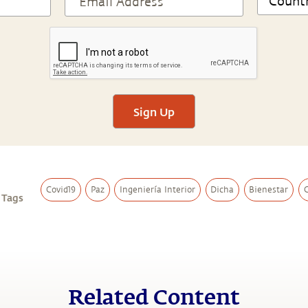
Sign Up
Covid19
Paz
Ingeniería Interior
Dicha
Bienestar
C
 Tags
Related Content