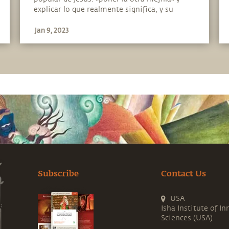
Español
explicar lo que realmente significa, y su
relevancia en nuestros tiempos.
Jan 9, 2023
Subscribe
Contact Us
USA
Isha Institute of In
Sciences (USA)