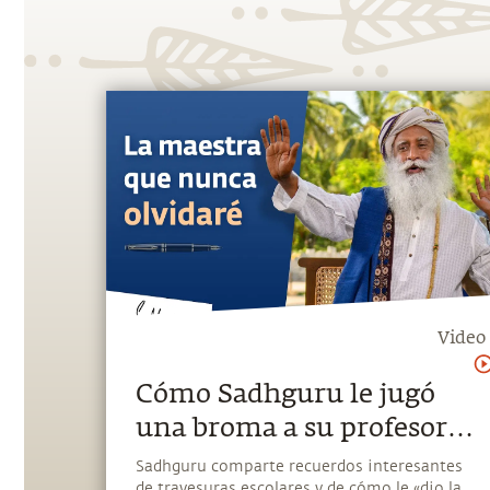
Video
Cómo Sadhguru le jugó
una broma a su profesora
en la escuela | Sadhguru
Sadhguru comparte recuerdos interesantes
de travesuras escolares y de cómo le «dio la