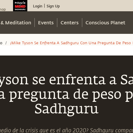
Login
Sign Up
|
hop
 & Meditation
Events
Centers
Conscious Planet
eo
¡mike Tyson Se Enfrenta A Sadhguru Con Una Pregunta De Peso 
/
yson se enfrenta a 
 pregunta de peso p
Sadhguru
edio de la crisis que es el año 2020? Sadhguru compar