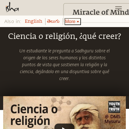
Also in:
More
English
తెలుగు
Ciencia o religión, ¿qué creer?
Un estudiante le pregunta a Sadhguru sobre el
origen de los seres humanos y los distintos
puntos de vista que sostienen la religión y la
ciencia, dejándolo en una disyuntiva sobre qué
creer.