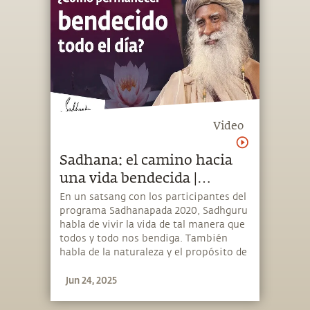
Video
Sadhana: el camino hacia
una vida bendecida |
Sadhguru
En un satsang con los participantes del
programa Sadhanapada 2020, Sadhguru
habla de vivir la vida de tal manera que
todos y todo nos bendiga. También
habla de la naturaleza y el propósito de
la sadhana en la vida de un buscador
Jun 24, 2025
espiritual.