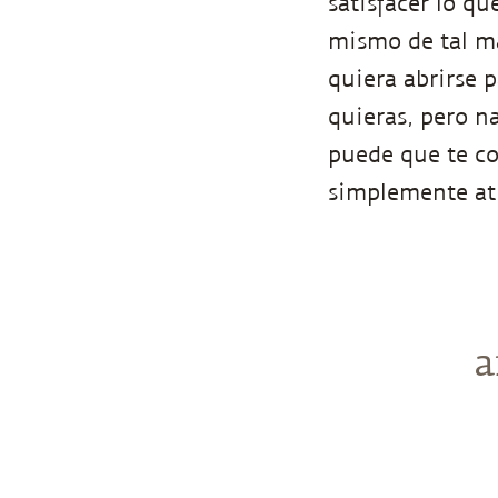
satisfacer lo qu
mismo de tal ma
quiera abrirse p
quieras, pero n
puede que te co
simplemente atr
a