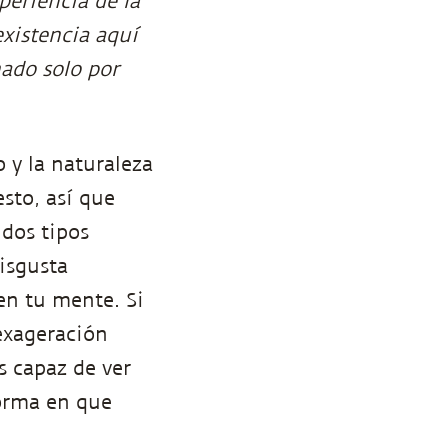
eriencia de la
existencia aquí
nado solo por
 y la naturaleza
esto, así que
 dos tipos
disgusta
 en tu mente. Si
exageración
s capaz de ver
forma en que