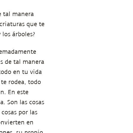
e tal manera
criaturas que te
 los árboles?
xtremadamente
es de tal manera
todo en tu vida
 te rodea, todo
n. En este
. Son las cosas
 cosas por las
onvierten en
iones, su propio