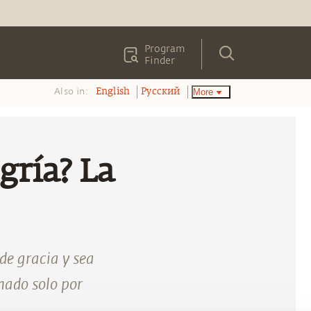
Program
Finder
Also in:
More
English
Pусский
gría? La
de gracia y sea
nado solo por