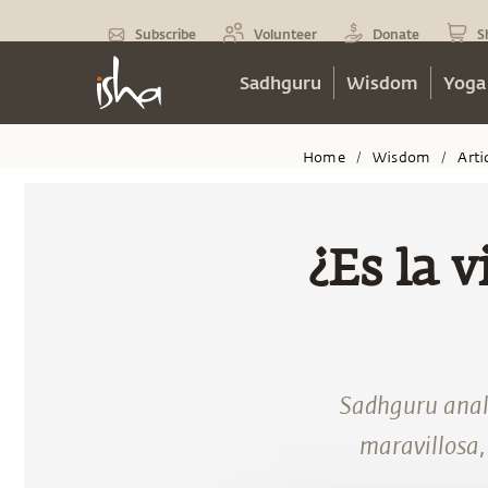
Subscribe
Volunteer
Donate
S
Sadhguru
Wisdom
Yoga
Home
Wisdom
Arti
/
/
¿Es la 
Sadhguru anali
maravillosa,