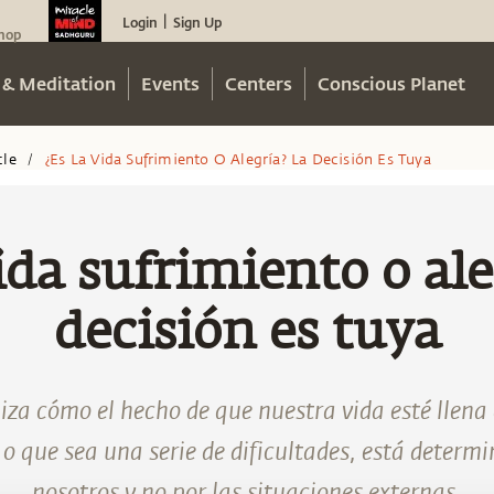
Login
Sign Up
|
hop
 & Meditation
Events
Centers
Conscious Planet
cle
¿es La Vida Sufrimiento O Alegría? La Decisión Es Tuya
/
vida sufrimiento o ale
decisión es tuya
za cómo el hecho de que nuestra vida esté llena 
 o que sea una serie de dificultades, está determi
nosotros y no por las situaciones externas.