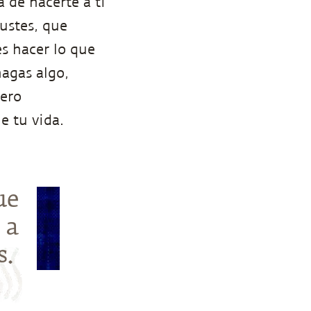
a de hacerte a ti
ustes, que
es hacer lo que
hagas algo,
pero
e tu vida.
ue
 a
s.