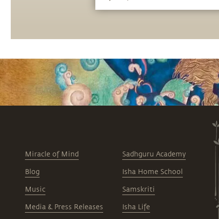
Miracle of Mind
Sadhguru Academy
Blog
Isha Home School
Music
Samskriti
Media & Press Releases
Isha Life