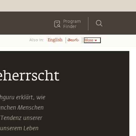
Program
Finder
Also in:
More
English
తెలుగు
herrscht
hguru erklärt, wie
 manchen Menschen
r Tendenz unserer
n unserem Leben