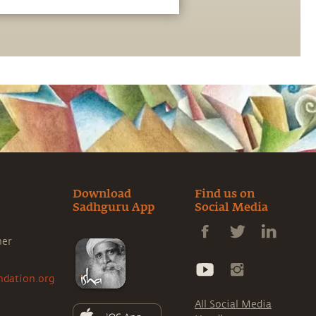
 einen Handel mit dem
inzugehen. Sadhguru erklärt,
 dem Versuch, einen Handel mit
er Schöpfung abzuschließen,
en hat
Download
Find us on
Sadhguru App
Social Media
ner
ndation.org
All Social Media