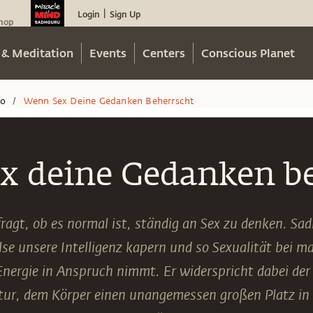
Login
Sign Up
|
hop
 & Meditation
Events
Centers
Conscious Planet
eo
Wenn Sex Deine Gedanken Beherrscht
/
x deine Gedanken be
ragt, ob es normal ist, ständig an Sex zu denken. Sad
se unsere Intelligenz kapern und so Sexualität bei
 Energie in Anspruch nimmt. Er widerspricht dabei de
tur, dem Körper einen unangemessen großen Platz i