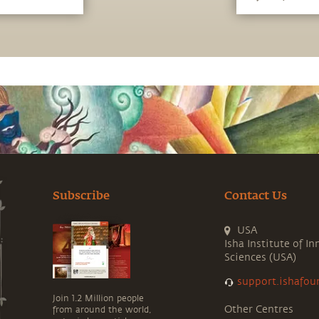
darum geht,
Göttlichen e
dass man bei
der Quelle d
schon verlor
Subscribe
Contact Us
USA
Isha Institute of In
Sciences (USA)
support.ishafou
Join 1.2 Million people
Other Centres
from around the world,