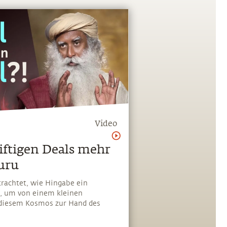
Video
iftigen Deals mehr
uru
rachtet, wie Hingabe ein
, um von einem kleinen
 diesem Kosmos zur Hand des
elbst zu werden. Leider denken
Menschen, dass es bei Hingabe