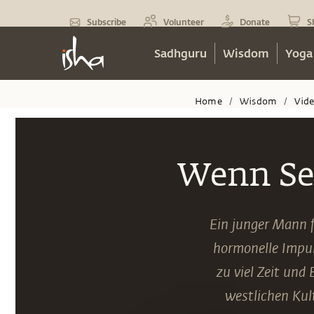
Subscribe
Volunteer
Donate
S
Sadhguru
Wisdom
Yoga
Home
Wisdom
Vid
/
/
Wenn Se
Ein junger Mann f
hormonelle Impul
zu viel Zeit und
westlichen Kul