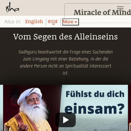
Also in:
More
English
ಕನ್ನಡ
Vom Segen des Alleinseins
Sadhguru beantwortet die Frage eines Suchenden
zum Umgang mit einer Beziehung, in der die
andere Person nicht an Spiritualität interessiert
ist.