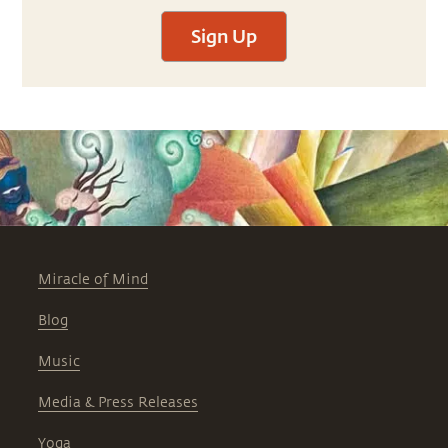
Sign Up
Miracle of Mind
Blog
Music
Media & Press Releases
Yoga