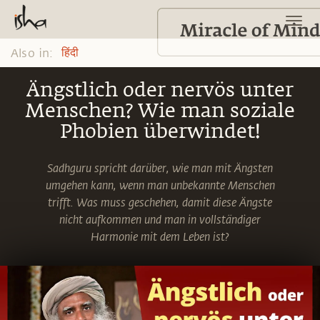
Also in:
हिंदी
Ängstlich oder nervös unter
Menschen? Wie man soziale
Phobien überwindet!
Sadhguru spricht darüber, wie man mit Ängsten
umgehen kann, wenn man unbekannte Menschen
trifft. Was muss geschehen, damit diese Ängste
nicht aufkommen und man in vollständiger
Harmonie mit dem Leben ist?