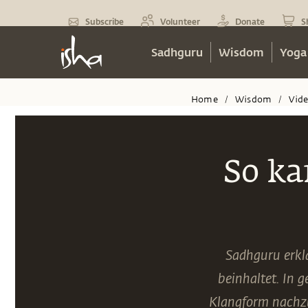
Subscribe
Volunteer
Donate
S
Sadhguru
Wisdom
Yoga
Home
Wisdom
Vid
/
/
So k
Sadhguru erkl
beinhaltet. In 
Klangform nachzu