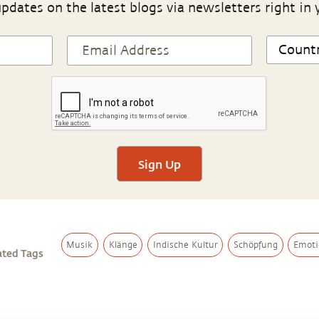
pdates on the latest blogs via newsletters right in 
Sign Up
Musik
Klänge
Indische Kultur
Schöpfung
Emot
ated Tags