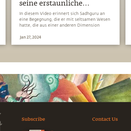
seine erstaunliche
Begegnung mit Aliens
In diesem Video erinnert sich Sadhguru an
eine Begegnung, die er mit seltsamen Wesen
hatte, die aus einer anderen Dimension
herübergekommen zu sein schienen, und die
Jan 27, 2024
er von den traditionell anerkannten Wesen
anderer Bereiche unterscheidet
Subscribe
Contact Us