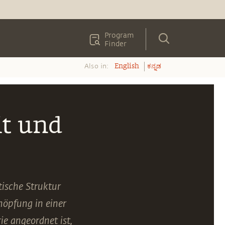
Program
Finder
Also in:
English
ಕನ್ನಡ
t und
ische Struktur
höpfung in einer
e angeordnet ist,