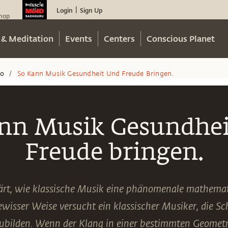
Login
Sign Up
|
hop
 & Meditation
Events
Centers
Conscious Planet
eo
So Kann Musik Gesundheit Und Freude Bringen.
/
ann Musik Gesundhei
Freude bringen.
ärt, wie klassische Musik eine phänomenale mathemat
gewisser Weise versucht ein klassischer Musiker, die Sc
bilden. Wenn der Klang in einer bestimmten Geometri