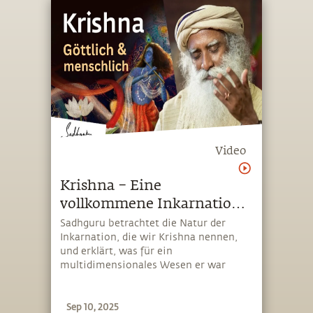
Video
Krishna – Eine
vollkommene Inkarnation
des Göttlichen
Sadhguru betrachtet die Natur der
Inkarnation, die wir Krishna nennen,
und erklärt, was für ein
multidimensionales Wesen er war
Sep 10, 2025