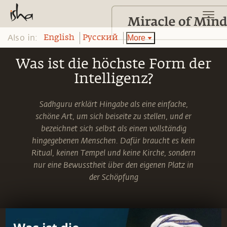
Also in:
More
English
Pусский
Was ist die höchste Form der
Intelligenz?
Sadhguru erklärt Hingabe als eine einfache,
schöne Art, um sich beiseite zu stellen, und er
bezeichnet sich selbst als einen vollständig
hingegebenen Menschen. Dafür braucht es kein
Ritual, keinen Tempel und keine Kirche, sondern
nur eine Bewusstheit über den eigenen Platz in
der Schöpfung