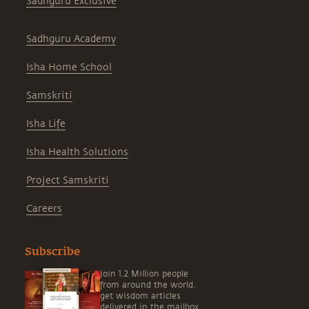
Sadhguru Exclusive
Sadhguru Academy
Isha Home School
Samskriti
Isha Life
Isha Health Solutions
Project Samskriti
Careers
Subscribe
Join 1.2 Million people
from around the world,
get wisdom articles
delivered in the mailbox