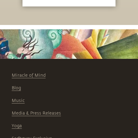
Miracle of Mind
Blog
Music
Media & Press Releases
Yoga