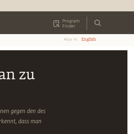
Program
Finder
Also in:
English
 an zu
einen gegen den des
erkennt, dass man