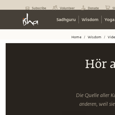
Subscribe
Volunteer
Donate
S
Sadhguru
Wisdom
Yoga
Home
Wisdom
Vid
/
/
Hör a
Die Quelle aller K
anderen, weil si