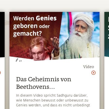
Video
Das Geheimnis von
Beethovens
musikalischem Genie
In diesem Video spricht Sadhguru darüber,
wie Menschen bewusst oder unbewusst zu
Genies werden, und dass es nicht unbedingt