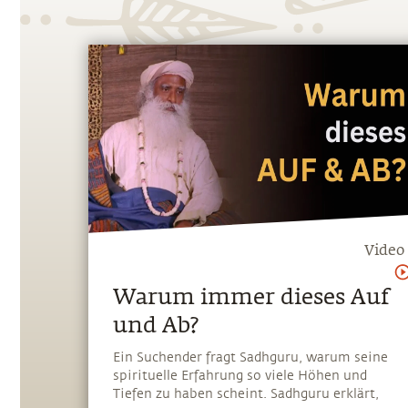
Video
Warum immer dieses Auf
und Ab?
Ein Suchender fragt Sadhguru, warum seine
spirituelle Erfahrung so viele Höhen und
Tiefen zu haben scheint. Sadhguru erklärt,