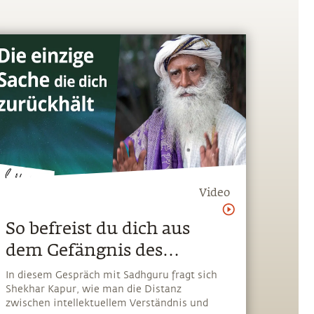
Video
So befreist du dich aus
dem Gefängnis des
Verstandes!
In diesem Gespräch mit Sadhguru fragt sich
Shekhar Kapur, wie man die Distanz
zwischen intellektuellem Verständnis und