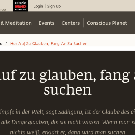
Login
Sign Up
|
hop
 & Meditation
Events
Centers
Conscious Planet
eo
Hör Auf Zu Glauben, Fang An Zu Suchen
/
uf zu glauben, fang
suchen
ämpfe in der Welt, sagt Sadhguru, ist der Glaube des 
e alle Dinge glauben, die sie nicht wissen. Wenn man 
nichts weiß, erklärt er, dann wird man suchen