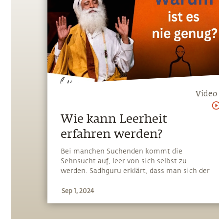
Video
Wie kann Leerheit
erfahren werden?
Bei manchen Suchenden kommt die
Sehnsucht auf, leer von sich selbst zu
werden. Sadhguru erklärt, dass man sich der
Leerheit nicht Stück für Stück annähern kann
Sep 1, 2024
und dass der beste Weg ist, sich in eine
entsprechende Methode initiieren zu lassen