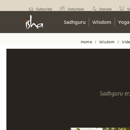
Subscribe
Volunteer
Donate
S
Sadhguru
Wisdom
Yoga
Home
Wisdom
Vid
/
/
Sadhguru er