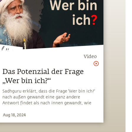
Video
Das Potenzial der Frage
„Wer bin ich?“
Sadhguru erklärt, dass die Frage 'Wer bin ich?'
nach außen gewandt eine ganz andere
Antwort findet als nach innen gewandt, wie
es zum Beispiel Ramana Maharshi in der
Aug 18, 2024
Übung der Selbstergründung gelehrt hat