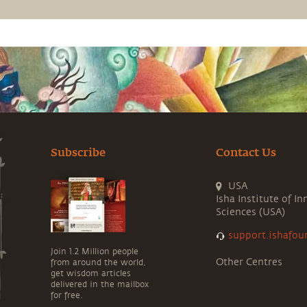
Subscribe
Contact Us
USA
Isha Institute of In
Sciences (USA)
support.ishafou
Join 1.2 Million people
Other Centres
from around the world,
get wisdom articles
delivered in the mailbox
for free.