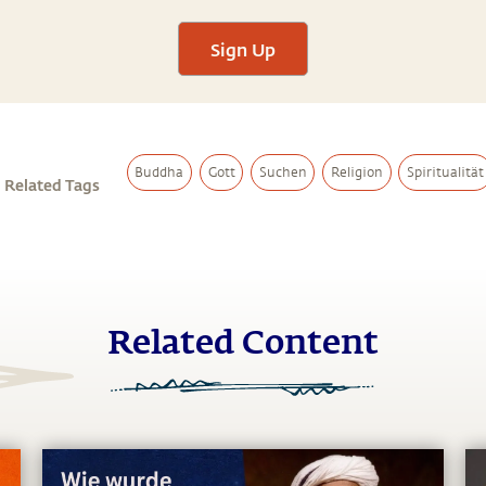
Sign Up
Buddha
Gott
Suchen
Religion
Spiritualität
Related Tags
Related Content