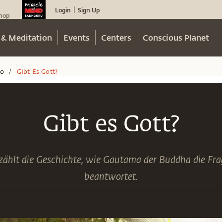
Login
Sign Up
|
hop
 & Meditation
Events
Centers
Conscious Planet
eo
Gibt Es Gott?
/
Gibt es Gott?
zählt die Geschichte, wie Gautama der Buddha die Fra
beantwortet.