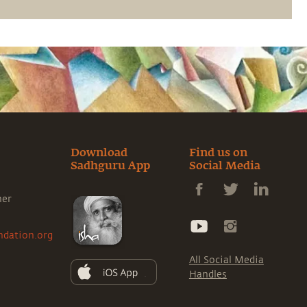
Download
Find us on
Sadhguru App
Social Media
ner
ndation.org
All Social Media
Handles