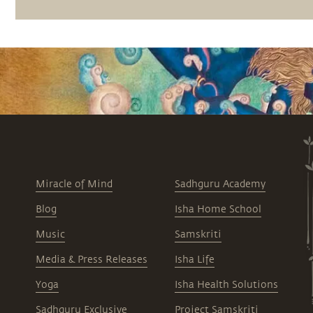
Miracle of Mind
Sadhguru Academy
Blog
Isha Home School
Music
Samskriti
Media & Press Releases
Isha Life
Yoga
Isha Health Solutions
Sadhguru Exclusive
Project Samskriti