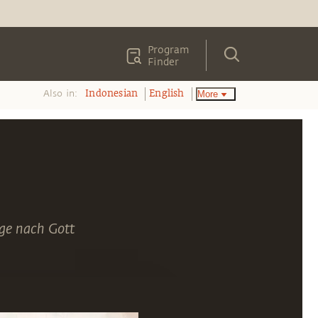
Program
Finder
Also in:
More
Indonesian
English
ge nach Gott