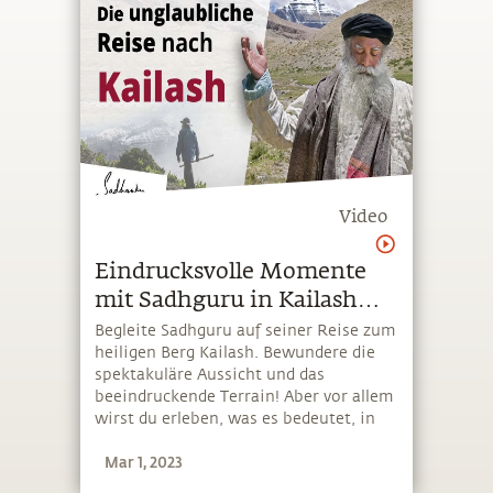
Video
Eindrucksvolle Momente
mit Sadhguru in Kailash
2022
Begleite Sadhguru auf seiner Reise zum
heiligen Berg Kailash. Bewundere die
spektakuläre Aussicht und das
beeindruckende Terrain! Aber vor allem
wirst du erleben, was es bedeutet, in
der Gegenwart eines erleuchteten
Mar 1, 2023
Meisters zu einem heiligen Ort zu
reisen