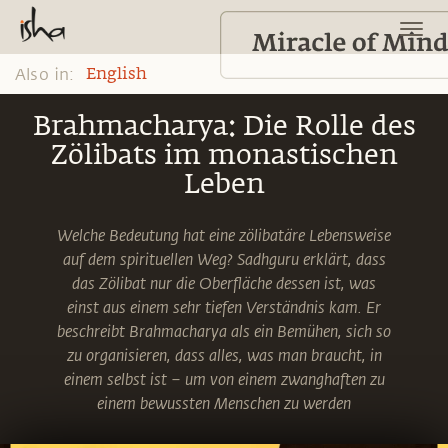
Also in:
English
Brahmacharya: Die Rolle des
Zölibats im monastischen
Leben
Welche Bedeutung hat eine zölibatäre Lebensweise
auf dem spirituellen Weg? Sadhguru erklärt, dass
das Zölibat nur die Oberfläche dessen ist, was
einst aus einem sehr tiefen Verständnis kam. Er
beschreibt Brahmacharya als ein Bemühen, sich so
zu organisieren, dass alles, was man braucht, in
einem selbst ist – um von einem zwanghaften zu
einem bewussten Menschen zu werden