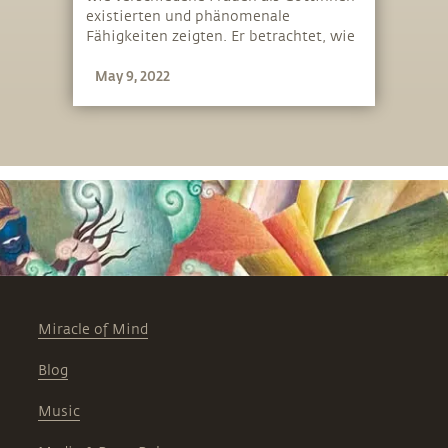
existierten und phänomenale
Fähigkeiten zeigten. Er betrachtet, wie
die Welt mehr solcher Frauen braucht.
May 9, 2022
Miracle of Mind
Blog
Music