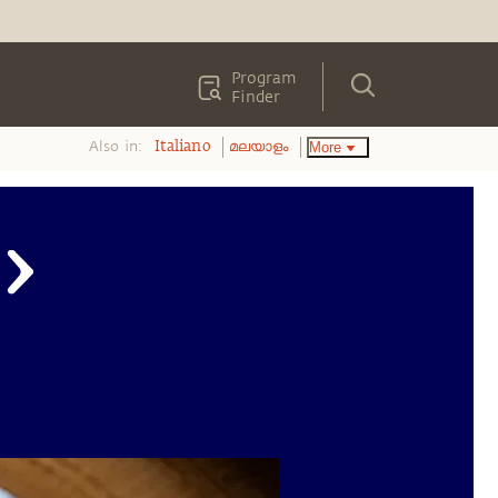
Program
Finder
Also in:
More
Italiano
മലയാളം