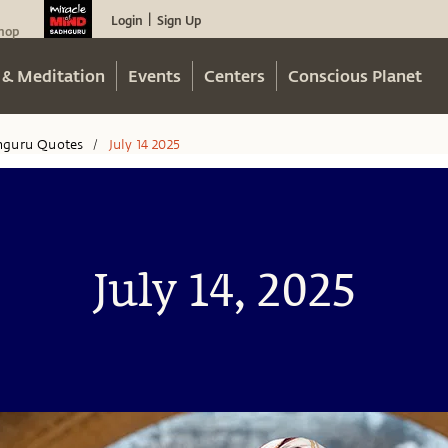
Login
Sign Up
|
hop
 & Meditation
Events
Centers
Conscious Planet
hguru Quotes
July 14 2025
/
July 14, 2025