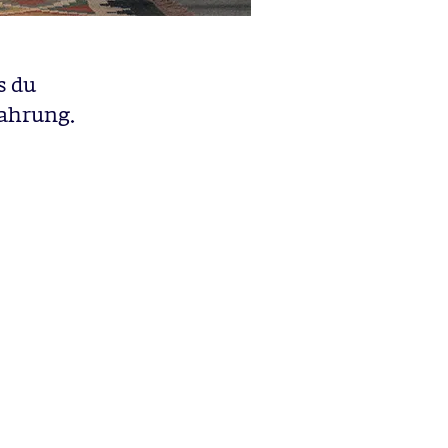
s du
fahrung.