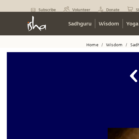
Subscribe
Volunteer
Donate
S
Sadhguru
Wisdom
Yoga
Home
Wisdom
Sad
/
/