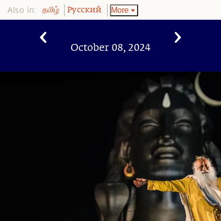
Also in:
More
தமிழ்
Pусский
October 08, 2024