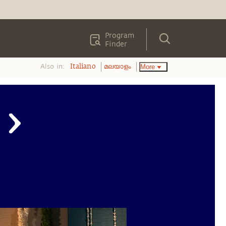
Program
Finder
Also in:
More
Italiano
മലയാളം