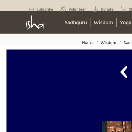
Subscribe
Volunteer
Donate
S
Sadhguru
Wisdom
Yoga
Home
Wisdom
Sad
/
/