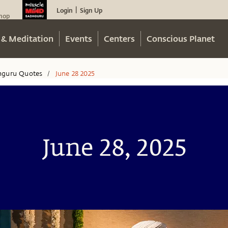
Login
Sign Up
|
hop
 & Meditation
Events
Centers
Conscious Planet
hguru Quotes
June 28 2025
/
June 28, 2025