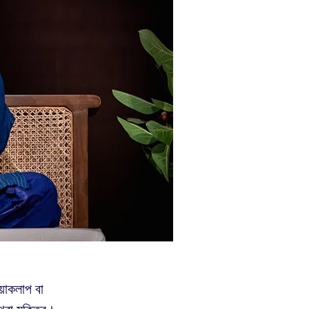
়াকলাপ বা