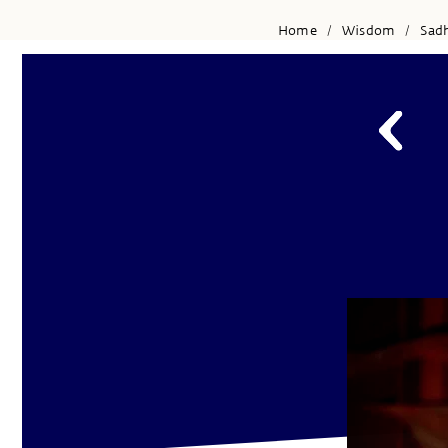
Home
Wisdom
Sad
/
/